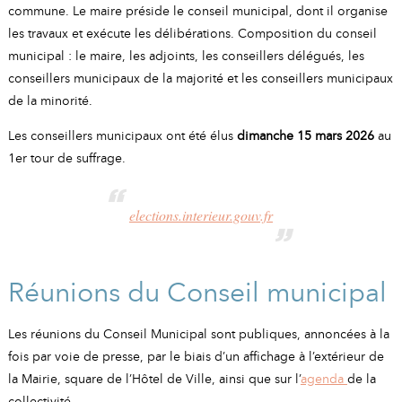
A
I
commune. Le maire préside le conseil municipal, dont il organise
R
I
E
les travaux et exécute les délibérations. Composition du conseil
municipal : le maire, les adjoints, les conseillers délégués, les
conseillers municipaux de la majorité et les conseillers municipaux
de la minorité.
Les conseillers municipaux ont été élus
dimanche 15 mars 2026
au
1er tour de suffrage.
elections.interieur.gouv.fr
Réunions du Conseil municipal
Les réunions du Conseil Municipal sont publiques, annoncées à la
fois par voie de presse, par le biais d’un affichage à l’extérieur de
la Mairie, square de l’Hôtel de Ville, ainsi que sur l’
agenda
de la
collectivité.