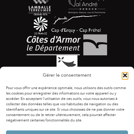
Gérer le consentement
Pour vous offrir une expérience optimale, nous utilisons des outils comme
les cookies pour enregistrer des informations sur votre appareil ou y
accéder. En acceptant l'utilisation de ces outils, vous nous autorisez à
collecter des données telles que vos habitudes de navigation ou des
identifiants uniques sur ce site. Si vous choisissez de ne pas donner votre
ACCESSIBILITÉ
|
AGENDA
|
ASSOCIATIONS
|
consentement ou de le retirer ultérieurement, cela pourrait affecter
CONTACTS
|
PUBLICATIONS
|
ESPACE PRESSE
|
négativement certaines fonctionnalités du site.
MENTIONS LÉGALES
|
POLITIQUE DE CONFIDENTIALITÉ