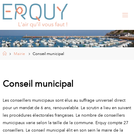
Skip
to
content
E
R
Q
U
Y
,
S
I
Home
Mairie
Conseil municipal
T
E
O
F
F
I
Conseil municipal
C
I
E
L
Les conseillers municipaux sont élus au suffrage universel direct
D
E
pour un mandat de 6 ans, renouvelable. Le scrutin a lieu en suivant
L
A
les procédures électorales françaises. Le nombre de conseillers
municipaux varie selon la taille de la commune. Erquy compte 27
M
conseillers. Le conseil municipal élit en son sein le maire de la