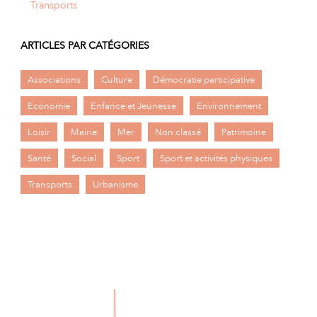
Transports
ARTICLES PAR CATÉGORIES
Associations
Culture
Démocratie participative
Economie
Enfance et Jeunesse
Environnement
Loisir
Mairie
Mer
Non classé
Patrimoine
Santé
Social
Sport
Sport et activités physiques
Transports
Urbanisme