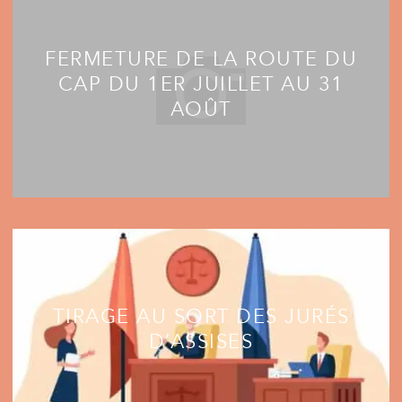
FERMETURE DE LA ROUTE DU
CAP DU 1ER JUILLET AU 31
AOÛT
TIRAGE AU SORT DES JURÉS
D’ASSISES