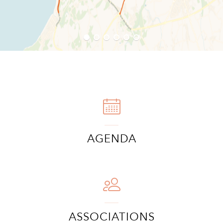
A
I
R
I
E
AGENDA
ASSOCIATIONS