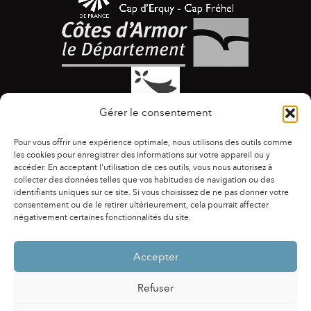
Gérer le consentement
Pour vous offrir une expérience optimale, nous utilisons des outils comme
les cookies pour enregistrer des informations sur votre appareil ou y
accéder. En acceptant l'utilisation de ces outils, vous nous autorisez à
collecter des données telles que vos habitudes de navigation ou des
identifiants uniques sur ce site. Si vous choisissez de ne pas donner votre
ACCESSIBILITÉ
|
AGENDA
|
ASSOCIATIONS
|
consentement ou de le retirer ultérieurement, cela pourrait affecter
CONTACTS
|
PUBLICATIONS
|
ESPACE PRESSE
|
négativement certaines fonctionnalités du site.
MENTIONS LÉGALES
|
POLITIQUE DE CONFIDENTIALITÉ
Accepter
Refuser