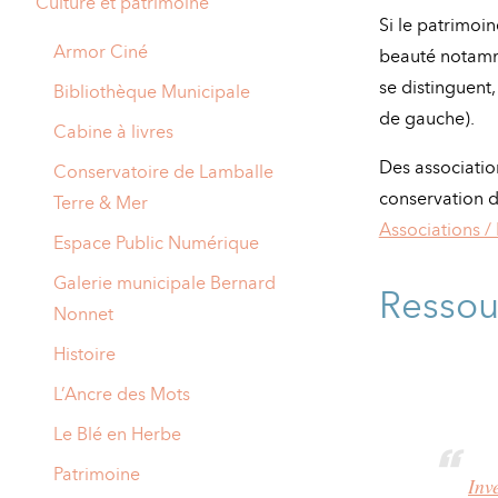
Culture et patrimoine
A
Si le patrimoin
M
Armor Ciné
beauté notamme
se distinguent
A
I
Bibliothèque Municipale
de gauche).
R
I
Cabine à livres
Des associatio
E
Conservatoire de Lamballe
conservation d
Terre & Mer
Associations /
Espace Public Numérique
Galerie municipale Bernard
Ressou
Nonnet
Histoire
L’Ancre des Mots
Le Blé en Herbe
Patrimoine
Inv