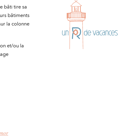
 bâti tire sa
eurs bâtiments
sur la colonne
on et/ou la
page
rmor