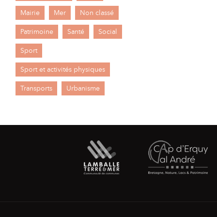
Mairie
Mer
Non classé
Patrimoine
Santé
Social
Sport
Sport et activités physiques
Transports
Urbanisme