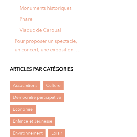
Monuments historiques
Phare
Viaduc de Caroual
Pour proposer un spectacle,
un concert, une exposition, …
ARTICLES PAR CATÉGORIES
Associations
Culture
Démocratie participative
Economie
Enfance et Jeunesse
Environnement
Loisir