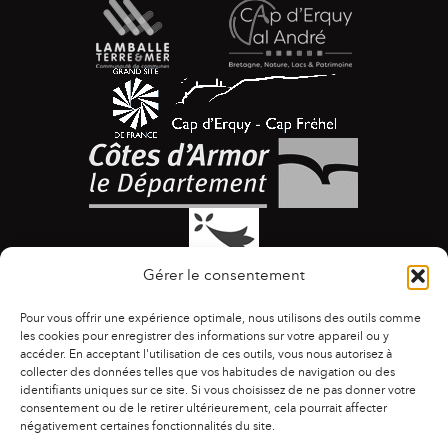
Gérer le consentement
Pour vous offrir une expérience optimale, nous utilisons des outils comme
les cookies pour enregistrer des informations sur votre appareil ou y
accéder. En acceptant l'utilisation de ces outils, vous nous autorisez à
collecter des données telles que vos habitudes de navigation ou des
identifiants uniques sur ce site. Si vous choisissez de ne pas donner votre
ACCESSIBILITÉ
|
AGENDA
|
ASSOCIATIONS
|
consentement ou de le retirer ultérieurement, cela pourrait affecter
CONTACTS
|
PUBLICATIONS
|
ESPACE PRESSE
|
négativement certaines fonctionnalités du site.
MENTIONS LÉGALES
|