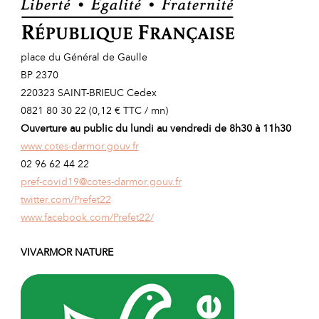
place du Général de Gaulle
BP 2370
220323 SAINT-BRIEUC Cedex
0821 80 30 22 (0,12 € TTC / mn)
Ouverture au public du lundi au vendredi de 8h30 à 11h30
www.cotes-darmor.gouv.fr
02 96 62 44 22
pref-covid19@cotes-darmor.gouv.fr
twitter.com/Prefet22
www.facebook.com/Prefet22/
VIVARMOR NATURE