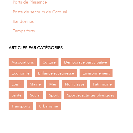
Ports de Plaisance
Poste de secours de Caroual
Randonnée
Temps forts
ARTICLES PAR CATÉGORIES
Associations
Culture
Démocratie participative
Economie
Enfance et Jeunesse
Environnement
Loisir
Mairie
Mer
Non classé
Patrimoine
Santé
Social
Sport
Sport et activités physiques
Transports
Urbanisme