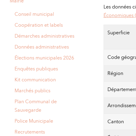
Mairie
A
Les données ci
M
Conseil municipal
Économiques (
A
I
Coopération et labels
Superficie
R
I
Démarches administratives
E
Données administratives
Code géogr
Élections municipales 2026
Enquêtes publiques
Région
Kit communication
Départemen
Marchés publics
Plan Communal de
Arrondissem
Sauvegarde
Police Municipale
Canton
Recrutements