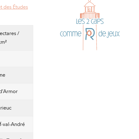
 et des Études
ectares /
km²
ne
d’Armor
Brieuc
f-val-André