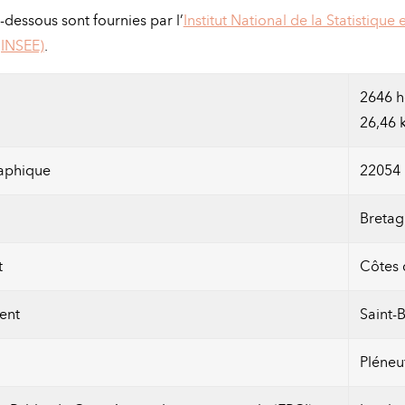
-dessous sont fournies par l’
Institut National de la Statistique
INSEE)
.
2646 h
26,46 
aphique
22054
Bretag
t
Côtes 
ent
Saint-
Pléneu