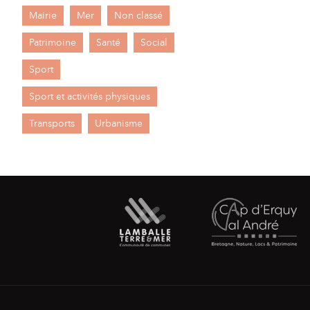
Mairie
Mer
Non classé
Patrimoine
Santé
Social
Sport
Sport et activités physiques
Transports
Urbanisme