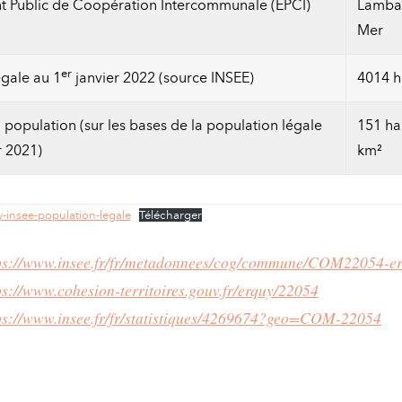
t Public de Coopération Intercommunale (EPCI)
Lambal
Mer
er
égale au 1
janvier 2022 (source INSEE)
4014 h
 population (sur les bases de la population légale
151 ha
r 2021)
km²
-insee-population-legale
Télécharger
ps://www.insee.fr/fr/metadonnees/cog/commune/COM22054-e
ps://www.cohesion-territoires.gouv.fr/erquy/22054
ps://www.insee.fr/fr/statistiques/4269674?geo=COM-22054