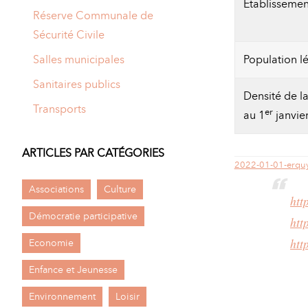
Établissemen
Réserve Communale de
Sécurité Civile
Salles municipales
Population l
Sanitaires publics
Densité de la
Transports
er
au 1
janvie
ARTICLES PAR CATÉGORIES
2022-01-01-erquy
Associations
Culture
htt
Démocratie participative
htt
htt
Economie
Enfance et Jeunesse
Environnement
Loisir