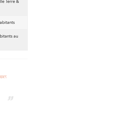
le Terre &
abitants
bitants au
rquy