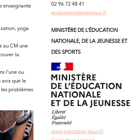
02 96 72 48 41
pe enseignante
ecolenotredameerquy.fr
axation, yoga
MINISTÈRE DE L’ÉDUCATION
NATIONALE, DE LA JEUNESSE ET
le au CM une
DES SPORTS
rouver la
ns l’une ou
 avis que le
, les problèmes
www.education.gouv.fr