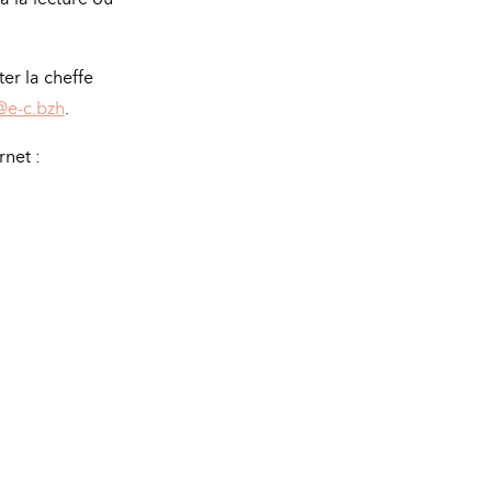
er la cheffe
@e-c.bzh
.
rnet :