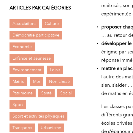
maîtrisés, son
ARTICLES PAR CATÉGORIES
expérimentée q
Associations
Culture
p
roposer chaqu
Démocratie participative
… au retour des
développer le
Economie
énigme par sem
Enfance et Jeunesse
réponse immédi
mettre en plac
Environnement
Loisir
l’autre des ma
Mairie
Mer
Non classé
sien, s’aider 
Patrimoine
Santé
Social
de maths en éq
Sport
Les classes par
différents gra
Sport et activités physiques
écoles privées
Transports
Urbanisme
de s’épanouir 