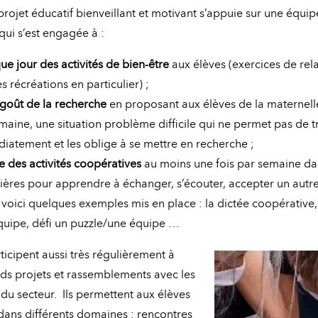
 projet éducatif bienveillant et motivant s’appuie sur une équi
ui s’est engagée à :
e jour des activités de bien-être
aux élèves (exercices de rel
 récréations en particulier) ;
 goût de la recherche
en proposant aux élèves de la maternel
aine, une situation problème difficile qui ne permet pas de t
atement et les oblige à se mettre en recherche ;
e des activités coopératives
au moins une fois par semaine da
tières pour apprendre à échanger, s’écouter, accepter un autre
… voici quelques exemples mis en place : la dictée coopérative
uipe, défi un puzzle/une équipe …
ticipent aussi très régulièrement à
nds projets et rassemblements avec les
 du secteur. Ils permettent aux élèves
dans différents domaines : rencontres