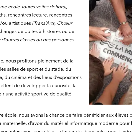
me école Toutes voiles dehors),
hs, rencontres lecture, rencontres
t/ou artistiques
(Trans’Arts, Chœur
hanges de boîtes à histoires ou de
 d’autres classes ou des personnes
, nous profitons pleinement de la
es salles de sport et du stade, du
e, du cinéma et des lieux d’expositions.
ettent de développer la curiosité, la
oir une activité sportive de qualité
re école, nous avons la chance de faire bénéficier aux élèves 
a maternelle, d’avoir du matériel informatique moderne pour fa
eignantes avec leurs élèves, d’avoir des bénévoles pour l’aide 