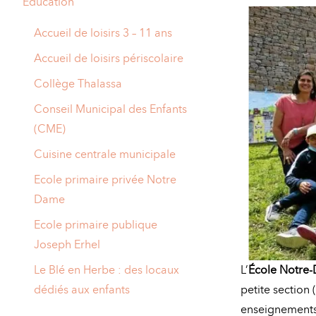
Education
A
M
Accueil de loisirs 3 – 11 ans
A
I
Accueil de loisirs périscolaire
R
I
Collège Thalassa
E
Conseil Municipal des Enfants
(CME)
Cuisine centrale municipale
Ecole primaire privée Notre
Dame
Ecole primaire publique
Joseph Erhel
Le Blé en Herbe : des locaux
L’
École Notre
dédiés aux enfants
petite section 
enseignements 