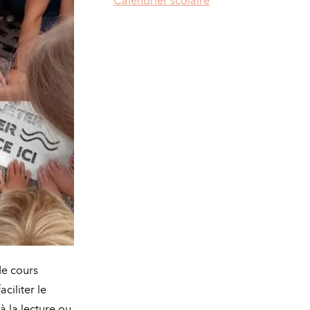
Calendrier scolaire
de cours
ciliter le
à la lecture ou