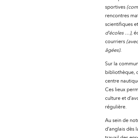
sportives
(com
rencontres mat
scientifiques e
d’écoles …),
éc
courriers
(avec
âgées).
Sur la commune
bibliothèque, d
centre nautiqu
Ces lieux perm
culture et d’av
régulière.
Au sein de not
d’anglais dès l
travail des ens