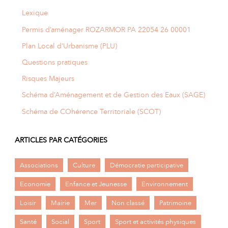
Lexique
Permis d’aménager ROZARMOR PA 22054 26 00001
Plan Local d’Urbanisme (PLU)
Questions pratiques
Risques Majeurs
Schéma d’Aménagement et de Gestion des Eaux (SAGE)
Schéma de COhérence Territoriale (SCOT)
ARTICLES PAR CATÉGORIES
Associations
Culture
Démocratie participative
Economie
Enfance et Jeunesse
Environnement
Loisir
Mairie
Mer
Non classé
Patrimoine
Santé
Social
Sport
Sport et activités physiques