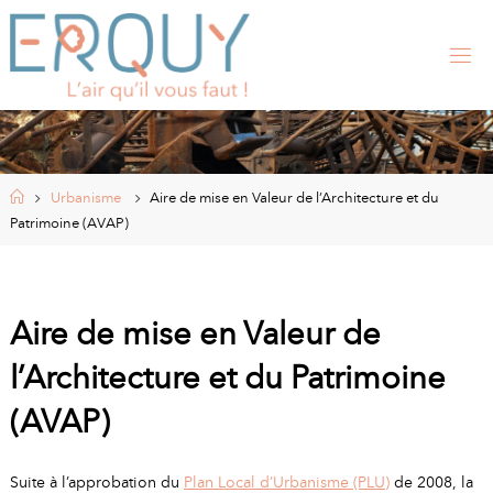
Skip
to
content
E
R
Q
U
Y
,
S
I
Home
Urbanisme
Aire de mise en Valeur de l’Architecture et du
T
E
Patrimoine (AVAP)
O
F
F
I
C
I
Aire de mise en Valeur de
E
L
l’Architecture et du Patrimoine
D
E
(AVAP)
L
A
M
Suite à l’approbation du
Plan Local d’Urbanisme (PLU)
de 2008, la