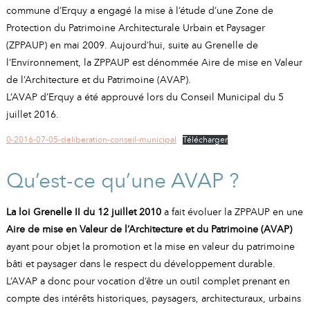
A
I
commune d’Erquy a engagé la mise à l’étude d’une Zone de
R
I
E
Protection du Patrimoine Architecturale Urbain et Paysager
(ZPPAUP) en mai 2009. Aujourd’hui, suite au Grenelle de
l’Environnement, la ZPPAUP est dénommée Aire de mise en Valeur
de l’Architecture et du Patrimoine (AVAP).
L’AVAP d’Erquy a été approuvé lors du Conseil Municipal du 5
juillet 2016.
0-2016-07-05-deliberation-conseil-municipal
Télécharger
Qu’est-ce qu’une AVAP ?
La loi Grenelle II du 12 juillet 2010
a fait évoluer la ZPPAUP en une
Aire de mise en Valeur de l’Architecture et du Patrimoine (AVAP)
ayant pour objet la promotion et la mise en valeur du patrimoine
bâti et paysager dans le respect du développement durable.
L’AVAP a donc pour vocation d’être un outil complet prenant en
compte des intérêts historiques, paysagers, architecturaux, urbains