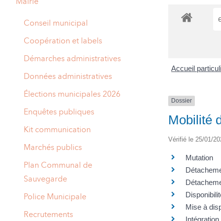
Mairie
A
M
Conseil municipal
A
I
Coopération et labels
R
I
Démarches administratives
Accueil particu
E
Données administratives
Élections municipales 2026
Dossier
Enquêtes publiques
Mobilité 
Kit communication
Vérifié le 25/01/20
Marchés publics
Mutation
Plan Communal de
Détachemen
Sauvegarde
Détachement
Disponibilit
Police Municipale
Mise à disp
Recrutements
Intégration