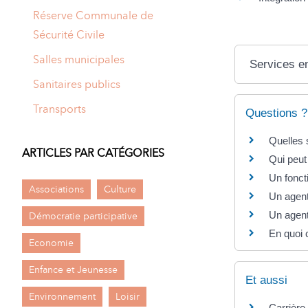
Réserve Communale de
Sécurité Civile
Salles municipales
Services en
Sanitaires publics
Transports
Questions ?
Quelles 
ARTICLES PAR CATÉGORIES
Qui peut
Un foncti
Associations
Culture
Un agent
Un agent 
Démocratie participative
En quoi 
Economie
Enfance et Jeunesse
Et aussi
Environnement
Loisir
Carrière