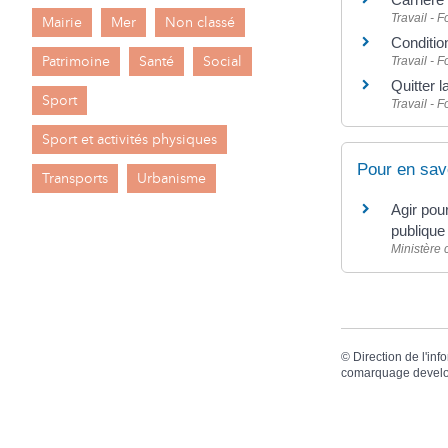
Travail - 
Mairie
Mer
Non classé
Condition
Patrimoine
Santé
Social
Travail - 
Quitter l
Sport
Travail - 
Sport et activités physiques
Pour en sav
Transports
Urbanisme
Agir pou
publiqu
Ministère 
©
Direction de l'inf
comarquage devel