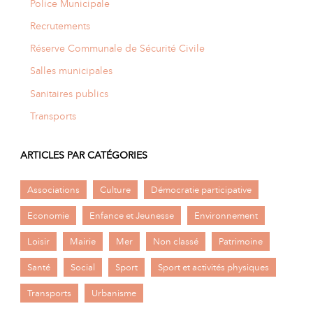
Police Municipale
Recrutements
Réserve Communale de Sécurité Civile
Salles municipales
Sanitaires publics
Transports
ARTICLES PAR CATÉGORIES
Associations
Culture
Démocratie participative
Economie
Enfance et Jeunesse
Environnement
Loisir
Mairie
Mer
Non classé
Patrimoine
Santé
Social
Sport
Sport et activités physiques
Transports
Urbanisme