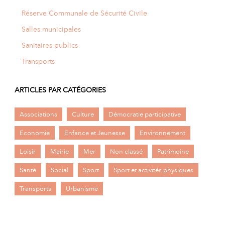
Réserve Communale de Sécurité Civile
Salles municipales
Sanitaires publics
Transports
ARTICLES PAR CATÉGORIES
Associations
Culture
Démocratie participative
Economie
Enfance et Jeunesse
Environnement
Loisir
Mairie
Mer
Non classé
Patrimoine
Santé
Social
Sport
Sport et activités physiques
Transports
Urbanisme