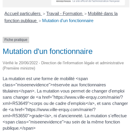
A
I
R
I
E
Accueil particuliers
Travail - Formation
Mobilité dans la
>
>
fonction publique
Mutation d'un fonctionnaire
>
Fiche pratique
Mutation d'un fonctionnaire
Vérifié le 20/06/2022 - Direction de l'information légale et administrative
(Première ministre)
La mutation est une forme de mobilité <span
class="miseenevidence">réservée aux fonctionnaires
titulaires</span>. La mutation vous permet de changer d'emploi
sans changer de <a href="https://www.ville-erquy.com/mairie/?
xml=R53649">corps ou de cadre d'emplois</a>, et sans changer
de <a href="https://www.ville-erquy.com/mairie/?
xml=R53650">grade</a>, ni d'ancienneté. La mutation s'effectue
<span class="miseenevidence">au sein de la même fonction
publique.</span>