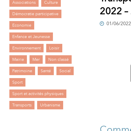
Associations
Culture
A
2022 –
M
Démocratie participative
01/06/2022
A
I
Economie
R
I
Enfance et Jeunesse
E
Environnement
Loisir
Mairie
Mer
Non classé
Patrimoine
Santé
Social
Sport
Sport et activités physiques
Transports
Urbanisme
Commen