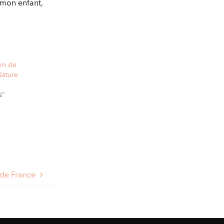
r mon enfant,
in de
Nature
s"
 de France