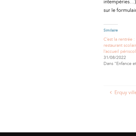
intempéries…) e
sur le formulai
Similaire
C’est la rentrée :
restaurant scolair
l’accueil périscol
31/08/2022
Dans "Enfance e
Erquy vil