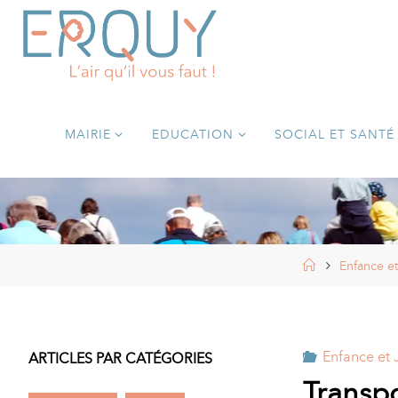
Skip
to
E
content
R
Q
U
Y
MAIRIE
EDUCATION
SOCIAL ET SANTÉ
,
S
I
T
E
O
F
F
I
Home
Enfance e
C
I
E
L
D
E
Enfance et
ARTICLES PAR CATÉGORIES
L
Transpo