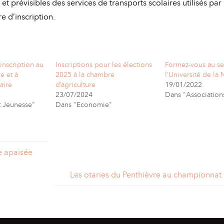
t prévisibles des services de transports scolaires utilisés pa
re d’inscription.
 inscription au
Inscriptions pour les élections
Formez-vous au se
e et à
2025 à la chambre
l’Université de la 
aire
d’agriculture
19/01/2022
23/07/2024
Dans "Association
t Jeunesse"
Dans "Economie"
le apaisée
Les otaries du Penthièvre au championnat