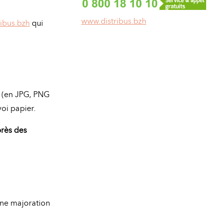
www.distribus.bzh
ribus.bzh
qui
t (en JPG, PNG
oi papier.
près des
une majoration