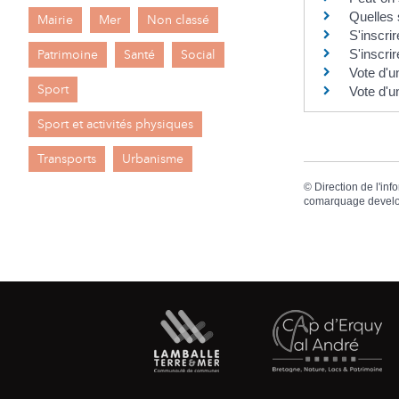
Quelles 
Mairie
Mer
Non classé
S'inscrir
Patrimoine
Santé
Social
S'inscrir
Vote d'un
Sport
Vote d'un
Sport et activités physiques
Transports
Urbanisme
©
Direction de l'inf
comarquage devel