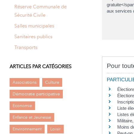
gratuite</span
Réserve Communale de
aux services 
Sécurité Civile
Salles municipales
Sanitaires publics
Transports
Pour tout
ARTICLES PAR CATÉGORIES
PARTICULI
Associations
Culture
Élection
Démocratie participative
Élections
Inscript
Economie
Liste éle
Listes él
Enfance et Jeunesse
Militaire
Moins de
Environnement
Loisir
Peut-on 