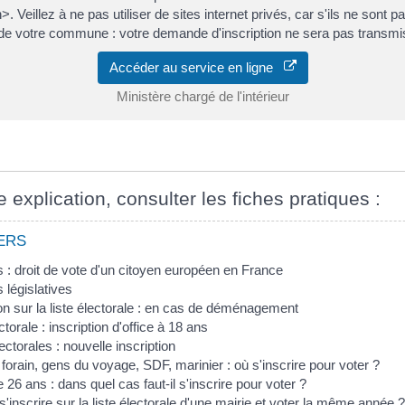
>. Veillez à ne pas utiliser de sites internet privés, car s'ils ne sont 
de votre commune : votre demande d'inscription ne sera pas transmi
Accéder au service en ligne
Ministère chargé de l'intérieur
e explication, consulter les fiches pratiques :
ERS
s : droit de vote d'un citoyen européen en France
 législatives
ion sur la liste électorale : en cas de déménagement
ctorale : inscription d'office à 18 ans
ectorales : nouvelle inscription
, forain, gens du voyage, SDF, marinier : où s'inscrire pour voter ?
 26 ans : dans quel cas faut-il s'inscrire pour voter ?
s'inscrire sur la liste électorale d'une mairie et voter la même année ?