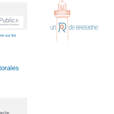
ne sur les
torales
marche