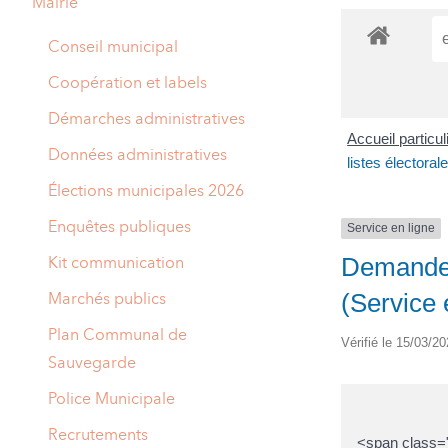
Mairie
A
M
Conseil municipal
A
I
Coopération et labels
R
I
Démarches administratives
Accueil particu
E
Données administratives
listes électoral
Élections municipales 2026
Enquêtes publiques
Service en ligne
Demande d
Kit communication
(Service 
Marchés publics
Plan Communal de
Vérifié le 15/03/20
Sauvegarde
Police Municipale
Recrutements
<span class="