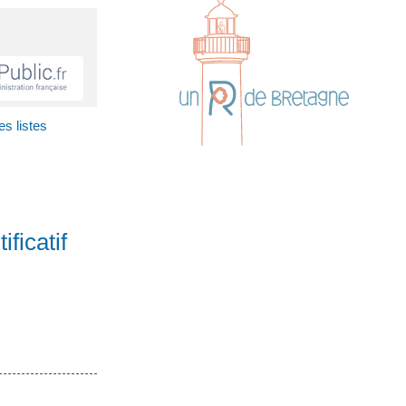
es listes
ificatif