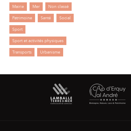
Mairie
Mer
Non classé
Patrimoine
Santé
Social
Sport
Sport et activités physiques
Transports
Urbanisme