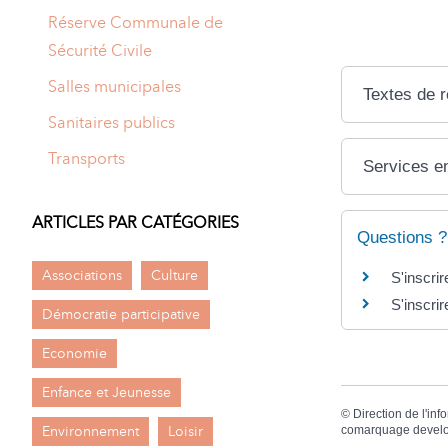
Réserve Communale de
Sécurité Civile
Salles municipales
Textes de 
Sanitaires publics
Transports
Services en
ARTICLES PAR CATÉGORIES
Questions ?
Associations
Culture
S'inscrir
S'inscrir
Démocratie participative
Economie
Enfance et Jeunesse
©
Direction de l'inf
Environnement
Loisir
comarquage devel