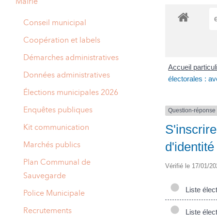
Mairie
A
M
Conseil municipal
A
I
Coopération et labels
R
I
Démarches administratives
Accueil particu
E
Données administratives
électorales : ave
Élections municipales 2026
Enquêtes publiques
Question-réponse
S'inscrire
Kit communication
d'identité
Marchés publics
Plan Communal de
Vérifié le 17/01/20
Sauvegarde
Liste élec
Police Municipale
Recrutements
Liste élect