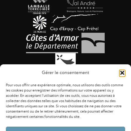
Gérer le consentement
Pour vous offrir une expérience optimale, nous utilisons des outils comme
les cookies pour enregistrer des informations sur votre appareil ou y
accéder. En acceptant l'utilisation de ces outils, vous nous autorisez à
collecter des données telles que vos habitudes de navigation ou des
identifiants uniques sur ce site. Si vous choisissez de ne pas donner votre
ACCESSIBILITÉ
|
AGENDA
|
ASSOCIATIONS
|
consentement ou de le retirer ultérieurement, cela pourrait affecter
CONTACTS
|
PUBLICATIONS
|
ESPACE PRESSE
|
négativement certaines fonctionnalités du site.
MENTIONS LÉGALES
|
POLITIQUE DE CONFIDENTIALITÉ