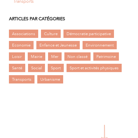
Transports
ARTICLES PAR CATÉGORIES
Associations
Culture
Démocratie participative
Economie
Enfance et Jeunesse
Environnement
Loisir
Mairie
Mer
Non classé
Patrimoine
Santé
Social
Sport
Sport et activités physiques
Transports
Urbanisme