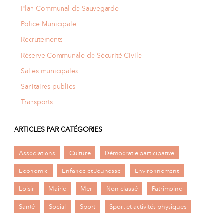
Plan Communal de Sauvegarde
Police Municipale
Recrutements
Réserve Communale de Sécurité Civile
Salles municipales
Sanitaires publics
Transports
ARTICLES PAR CATÉGORIES
Associations
Culture
Démocratie participative
Economie
Enfance et Jeunesse
Environnement
Loisir
Mairie
Mer
Non classé
Patrimoine
Santé
Social
Sport
Sport et activités physiques