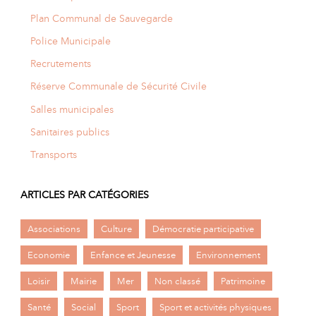
Plan Communal de Sauvegarde
Police Municipale
Recrutements
Réserve Communale de Sécurité Civile
Salles municipales
Sanitaires publics
Transports
ARTICLES PAR CATÉGORIES
Associations
Culture
Démocratie participative
Economie
Enfance et Jeunesse
Environnement
Loisir
Mairie
Mer
Non classé
Patrimoine
Santé
Social
Sport
Sport et activités physiques