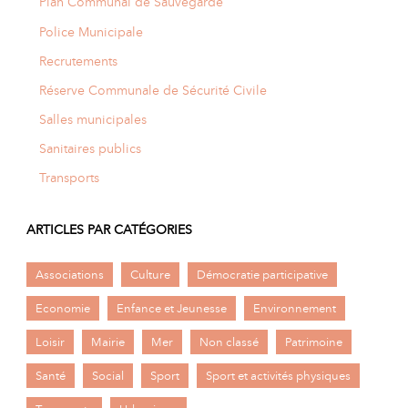
Plan Communal de Sauvegarde
Police Municipale
Recrutements
Réserve Communale de Sécurité Civile
Salles municipales
Sanitaires publics
Transports
ARTICLES PAR CATÉGORIES
Associations
Culture
Démocratie participative
Economie
Enfance et Jeunesse
Environnement
Loisir
Mairie
Mer
Non classé
Patrimoine
Santé
Social
Sport
Sport et activités physiques