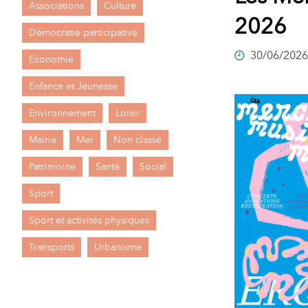
Associations
Culture
A
2026
M
Démocratie participative
30/06/2026
A
I
Economie
R
I
Enfance et Jeunesse
E
Environnement
Loisir
Mairie
Mer
Non classé
Patrimoine
Santé
Social
Sport
Sport et activités physiques
Transports
Urbanisme