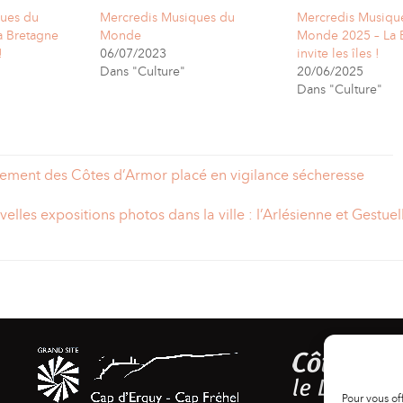
ues du
Mercredis Musiques du
Mercredis Musiqu
a Bretagne
Monde
Monde 2025 – La 
!
06/07/2023
invite les îles !
Dans "Culture"
20/06/2025
Dans "Culture"
ement des Côtes d’Armor placé en vigilance sécheresse
elles expositions photos dans la ville : l’Arlésienne et Gestuel
Pour vous of