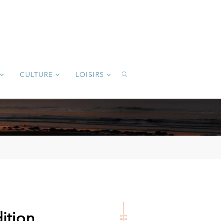
CULTURE
LOISIRS
SEARCH
ition