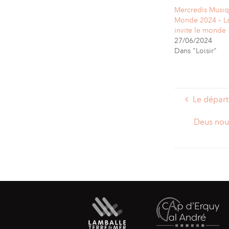
Mercredis Musiq
Monde 2024 – L
invite le monde 
27/06/2024
Dans "Loisir"
Le départ
Deus nouv