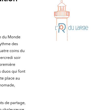
que du Monde
rythme des
uatre coins du
ercredi soir
 première
 duos qui font
ite place au
s nomade,
ts de partage,
n chaleureuse