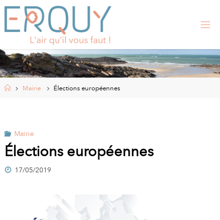
Skip
to
content
E
R
Q
U
Y
,
S
I
Home
Mairie
Élections européennes
T
E
O
F
F
I
Mairie
C
I
Élections européennes
E
L
17/05/2019
D
E
L
A
M