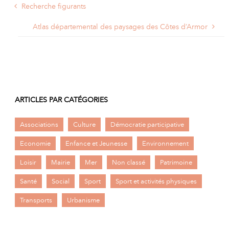
Recherche figurants
Atlas départemental des paysages des Côtes d’Armor
ARTICLES PAR CATÉGORIES
Associations
Culture
Démocratie participative
Economie
Enfance et Jeunesse
Environnement
Loisir
Mairie
Mer
Non classé
Patrimoine
Santé
Social
Sport
Sport et activités physiques
Transports
Urbanisme