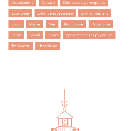
Associations
Culture
Démocratie participative
Economie
Enfance et Jeunesse
Environnement
Loisir
Mairie
Mer
Non classé
Patrimoine
Santé
Social
Sport
Sport et activités physiques
Transports
Urbanisme