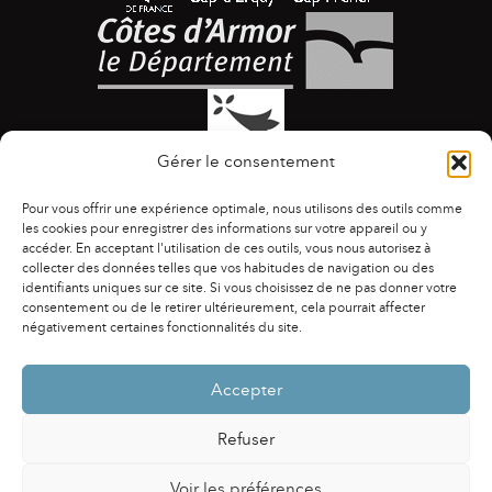
Gérer le consentement
Pour vous offrir une expérience optimale, nous utilisons des outils comme
les cookies pour enregistrer des informations sur votre appareil ou y
accéder. En acceptant l'utilisation de ces outils, vous nous autorisez à
collecter des données telles que vos habitudes de navigation ou des
identifiants uniques sur ce site. Si vous choisissez de ne pas donner votre
ACCESSIBILITÉ
|
AGENDA
|
ASSOCIATIONS
|
consentement ou de le retirer ultérieurement, cela pourrait affecter
CONTACTS
|
PUBLICATIONS
|
ESPACE PRESSE
|
négativement certaines fonctionnalités du site.
MENTIONS LÉGALES
|
POLITIQUE DE CONFIDENTIALITÉ
Accepter
Refuser
Voir les préférences