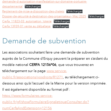
demande-d-autorisation-manifestation-sur-domaine-portuaire-
departemental
Télécharger
Reglement-de-mise-a-disposition-des-chalets
Télécharger
Dossier-de-sécurité-à-destination-des-organisateur- MàJ 2025
Télécharger
Cerfa_11823-03_autorisation_loterie
Télécharger
Cerfa 13939-01 vente au déballage
Télécharger
Demande de subvention
Les associations souhaitant faire une demande de subvention
auprès de la Commune d’Erquy peuvent la préparer en s’aidant du
modèle national
CERFA 12156*06
, que vous trouverez en
téléchargement sur la page
www.service-
public.fr/associations/vosdroits/R1271
, au téléchargement ci-
dessous ainsi qu’à l’accueil de la Mairie pour la version imprimée.
Il est également disponible au format pdf :
https://www.formulaires.service-
public.fr/gf/showFormulaireSignaletiqueConsulter.do?
numCerfaAndExtension=12156