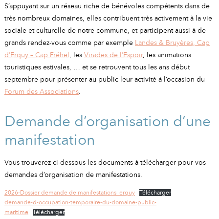
A
I
S’appuyant sur un réseau riche de bénévoles compétents dans de
R
I
E
très nombreux domaines, elles contribuent très activement à la vie
sociale et culturelle de notre commune, et participent aussi à de
grands rendez-vous comme par exemple
Landes & Bruyères, Cap
d’Erquy – Cap Fréhel
, les
Virades de l’Espoir
, les animations
touristiques estivales, … et se retrouvent tous les ans début
septembre pour présenter au public leur activité à l’occasion du
Forum des Associations
.
Demande d’organisation d’une
manifestation
Vous trouverez ci-dessous les documents à télécharger pour vos
demandes d’organisation de manifestations.
2026-Dossier demande de manifestations_erquy
Télécharger
demande-d-occupation-temporaire-du-domaine-public-
maritime
Télécharger