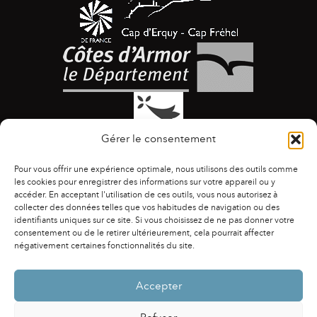
Gérer le consentement
Pour vous offrir une expérience optimale, nous utilisons des outils comme
les cookies pour enregistrer des informations sur votre appareil ou y
accéder. En acceptant l'utilisation de ces outils, vous nous autorisez à
collecter des données telles que vos habitudes de navigation ou des
identifiants uniques sur ce site. Si vous choisissez de ne pas donner votre
ACCESSIBILITÉ
|
AGENDA
|
ASSOCIATIONS
|
consentement ou de le retirer ultérieurement, cela pourrait affecter
CONTACTS
|
PUBLICATIONS
|
ESPACE PRESSE
|
négativement certaines fonctionnalités du site.
MENTIONS LÉGALES
|
POLITIQUE DE CONFIDENTIALITÉ
Accepter