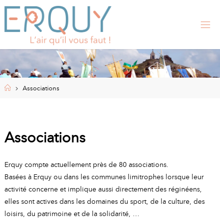
Skip
to
content
E
R
Q
U
Y
,
S
I
Home
Associations
T
E
O
F
F
I
Associations
C
I
E
L
Erquy compte actuellement près de 80 associations.
D
E
Basées à Erquy ou dans les communes limitrophes lorsque leur
L
A
activité concerne et implique aussi directement des réginéens,
elles sont actives dans les domaines du sport, de la culture, des
M
loisirs, du patrimoine et de la solidarité, …