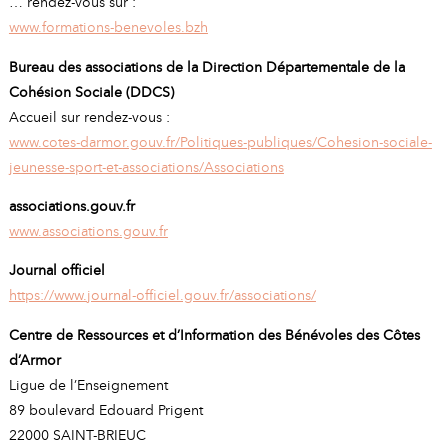
… rendez-vous sur :
www.formations-benevoles.bzh
Bureau des associations de la Direction Départementale de la
Cohésion Sociale (DDCS)
Accueil sur rendez-vous :
www.cotes-darmor.gouv.fr/Politiques-publiques/Cohesion-sociale-
jeunesse-sport-et-associations/Associations
associations.gouv.fr
www.associations.gouv.fr
Journal officiel
https://www.journal-officiel.gouv.fr/associations/
Centre de Ressources et d’Information des Bénévoles des Côtes
d’Armor
Ligue de l’Enseignement
89 boulevard Edouard Prigent
22000 SAINT-BRIEUC