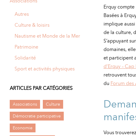
Associations
A
Erquy compte a
M
Autres
Basées à Erquy
implique aussi
A
I
Culture & loisirs
de la culture, 
R
I
Nautisme et Monde de la Mer
S’appuyant su
E
Patrimoine
domaines, elle
Solidarité
et participen
d’Erquy – Cap 
Sport et activités physiques
retrouvent tou
du
Forum des 
ARTICLES PAR CATÉGORIES
Demand
Associations
Culture
manife
Démocratie participative
Economie
Vous trouverez