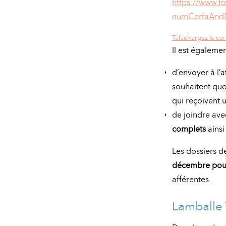
https://www.fo
numCerfaAndE
Téléchargez le cerf
Il est égaleme
d’envoyer à l’
souhaitent que 
qui reçoivent 
de joindre ave
complets
ainsi
Les dossiers d
décembre pour 
afférentes.
Lamballe 