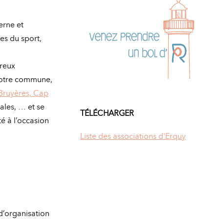
erne et
es du sport,
reux
 notre commune,
Bruyères, Cap
vales, … et se
TÉLÉCHARGER
é à l’occasion
Liste des associations d'Erquy
d’organisation