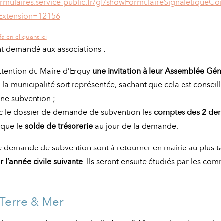
rmulaires.service-public.fr/gf/showFormulaireSignaletiqueCo
xtension=12156
a en cliquant ici
nt demandé aux associations :
attention du Maire d’Erquy
une invitation à leur Assemblée Gén
la municipalité soit représentée, sachant que cela est conseill
une subvention ;
c le dossier de demande de subvention les
comptes des 2 dern
 que le
solde de trésorerie
au jour de la demande.
e demande de subvention sont à retourner en mairie au plus 
l’année civile suivante
. Ils seront ensuite étudiés par les co
Terre & Mer