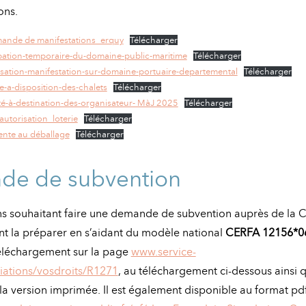
ons.
ande de manifestations_erquy
Télécharger
tion-temporaire-du-domaine-public-maritime
Télécharger
sation-manifestation-sur-domaine-portuaire-departemental
Télécharger
-a-disposition-des-chalets
Télécharger
té-à-destination-des-organisateur- MàJ 2025
Télécharger
utorisation_loterie
Télécharger
ente au déballage
Télécharger
e de subvention
ons souhaitant faire une demande de subvention auprès de l
t la préparer en s’aidant du modèle national
CERFA 12156*0
téléchargement sur la page
www.service-
ciations/vosdroits/R1271
, au téléchargement ci-dessous ainsi q
 la version imprimée. Il est également disponible au format pdf