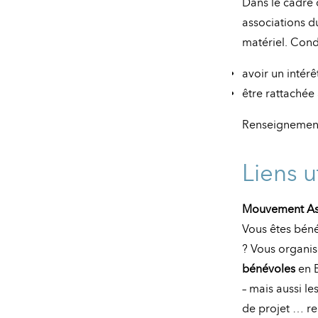
Dans le cadre
associations du
matériel. Condi
avoir un intérê
être rattachée
Renseignemen
Liens u
Mouvement Ass
Vous êtes bén
? Vous organis
bénévoles
en B
– mais aussi le
de projet … re