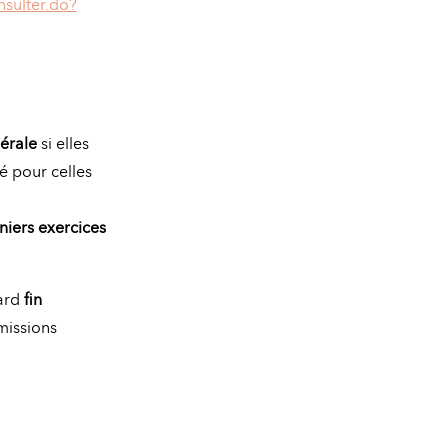
nsulter.do?
érale
si elles
é pour celles
iers exercices
tard
fin
mmissions