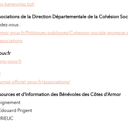
s-benevoles.bzh
ociations de la Direction Départementale de la Cohésion So
ndez-vous :
or.gouv.fr/Politiques-publiques/Cohesion-sociale-jeunesse-s
ssociations
ouv.fr
ns.gouv.fr
l
rnal-officiel.gouv.fr/associations/
sources et d’Information des Bénévoles des Côtes d’Armor
seignement
Edouard Prigent
BRIEUC