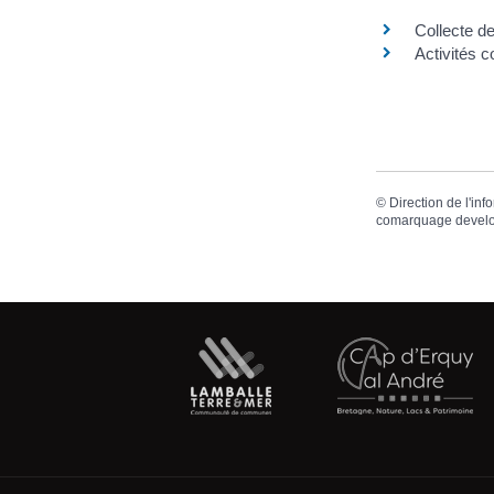
Collecte de
Activités c
©
Direction de l'inf
comarquage devel