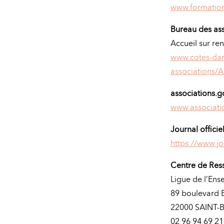
www.formation
Bureau des ass
Accueil sur re
www.cotes-darm
associations/A
associations.g
www.associatio
Journal officie
https://www.jou
Centre de Res
Ligue de l’En
89 boulevard 
22000 SAINT-
02 96 94 69 21