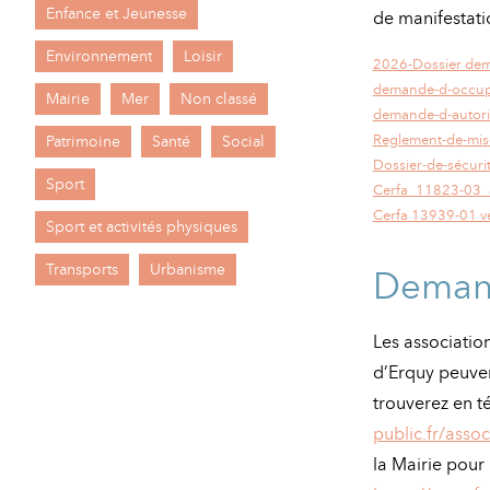
Enfance et Jeunesse
de manifestati
Environnement
Loisir
2026-Dossier dem
demande-d-occupa
Mairie
Mer
Non classé
demande-d-autori
Reglement-de-mise
Patrimoine
Santé
Social
Dossier-de-sécuri
Sport
Cerfa_11823-03_a
Cerfa 13939-01 v
Sport et activités physiques
Transports
Urbanisme
Demand
Les associati
d’Erquy peuven
trouverez en 
public.fr/asso
la Mairie pour