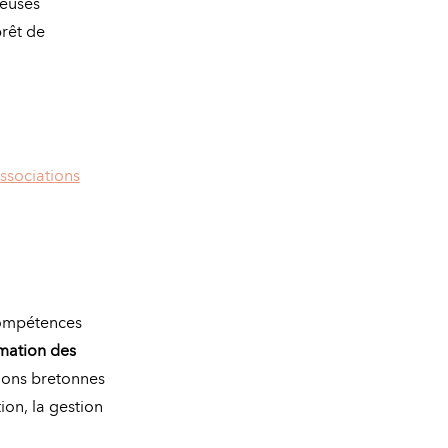
reuses
prêt de
ssociations
compétences
rmation des
tions bretonnes
ion, la gestion