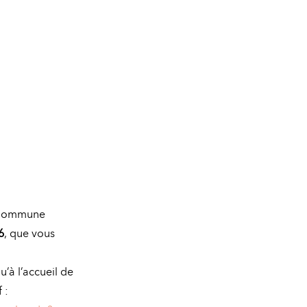
a Commune
6
, que vous
u’à l’accueil de
 :