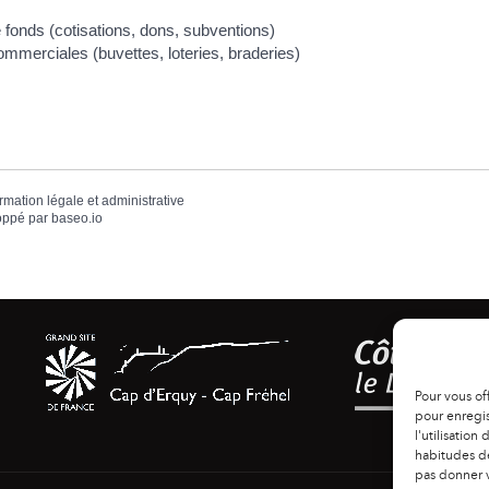
 fonds (cotisations, dons, subventions)
ommerciales (buvettes, loteries, braderies)
ormation légale et administrative
oppé par
baseo.io
Pour vous of
pour enregis
l'utilisation
habitudes de
pas donner v