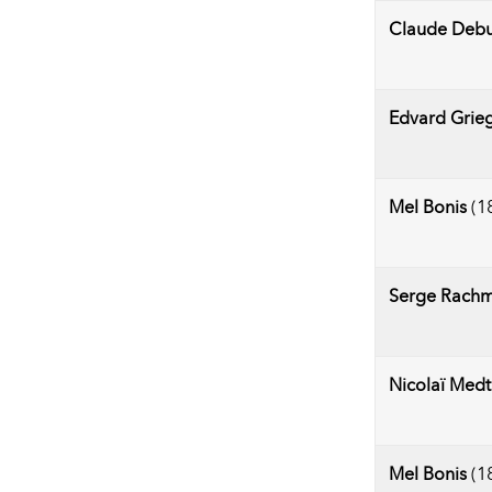
Claude Debu
Edvard Grie
Mel Bonis
(18
Serge Rach
Nicolaï Medt
Mel Bonis
(18