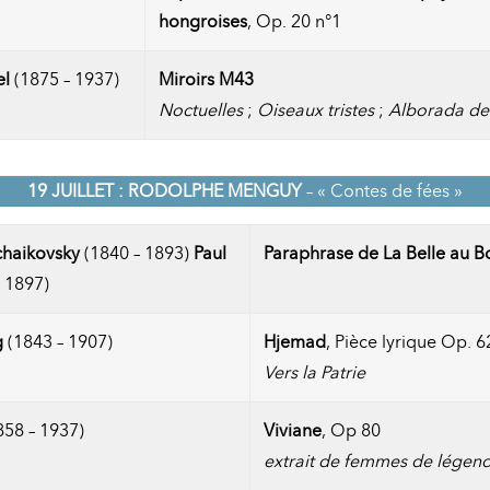
hongroises
, Op. 20 n°1
el
(1875 – 1937)
Miroirs M43
Noctuelles
;
Oiseaux tristes
;
Alborada de
19 JUILLET : RODOLPHE MENGUY
– « Contes de fées »
Tchaikovsky
(1840 – 1893)
Paul
Paraphrase de La Belle au B
 1897)
g
(1843 – 1907)
Hjemad
, Pièce lyrique Op. 6
Vers la Patrie
58 – 1937)
Viviane
, Op 80
extrait de femmes de légen