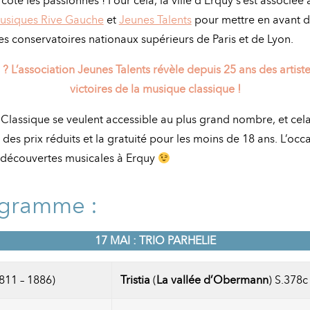
 côté les passionnés ! Pour cela, la ville d’Erquy s’est associée
usiques Rive Gauche
et
Jeunes Talents
pour mettre en avant d
des conservatoires nationaux supérieurs de Paris et de Lyon.
 ? L’association Jeunes Talents révèle depuis 25 ans des arti
victoires de la musique classique !
’Classique se veulent accessible au plus grand nombre, et cel
es prix réduits et la gratuité pour les moins de 18 ans. L’occ
s découvertes musicales à Erquy
gramme :
17 MAI : TRIO PARHELIE
811 – 1886)
Tristia
(
La vallée d’Obermann
) S.378c