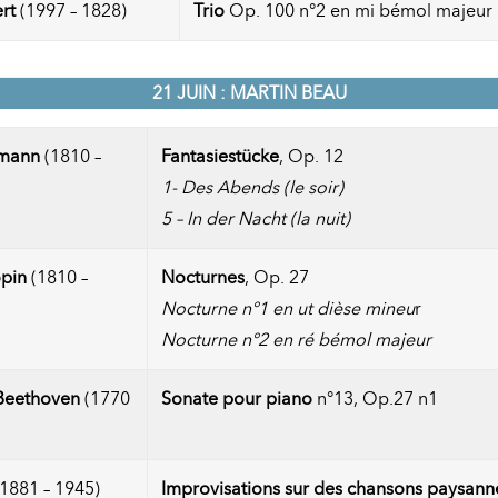
rt
(1997 – 1828)
Trio
Op. 100 n°2 en mi bémol majeur
21 JUIN : MARTIN BEAU
umann
(1810 –
Fantasiestücke
, Op. 12
1- Des Abends (le soir)
5 – In der Nacht (la nuit)
opin
(1810 –
Nocturnes
, Op. 27
Nocturne n°1 en ut dièse mineu
r
Nocturne n°2 en ré bémol majeur
Beethoven
(1770
Sonate pour piano
n°13, Op.27 n1
1881 – 1945)
Improvisations sur des chansons paysann