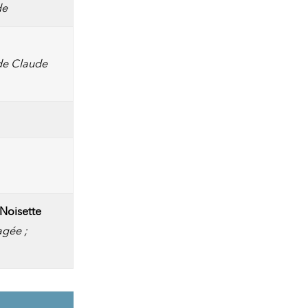
de
de Claude
 Noisette
agée ;