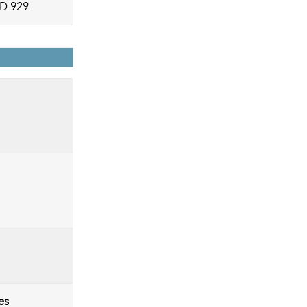
 D 929
es