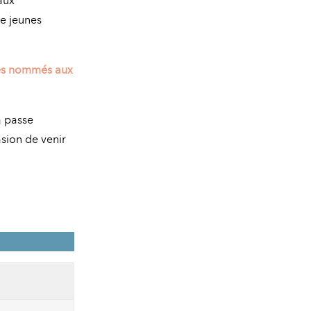
 aux
e jeunes
stes nommés aux
a passe
asion de venir