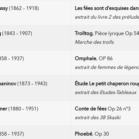
ssy
(1862 – 1918)
Les fées sont d’exquises da
extrait du livre 2 des prélud
g
(1843 – 1907)
Trolltog
, Pièce lyrique Op 5
Marche des trolls
58 – 1937)
Omphale
, OP 86
extrait de femmes de légen
maninov
(1873 – 1943)
Étude Le petit chaperon rou
extrait des Etudes-Tableaux
ner
(1880 – 1951)
Conte de fées
Op 26 n°3
extrait des 38 Skazki
58 – 1937)
Phoebé
, Op 30