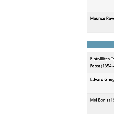
Maurice Rav
Piotr-Illitch 
Pabst
(1854 –
Edvard Grie
Mel Bonis
(18