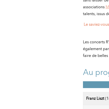
sans laisser de
associations
M
talents, issus 
Le saviez-vous
Les concerts R
également par d
faire de belle
Au pro
Franz Liszt
(1