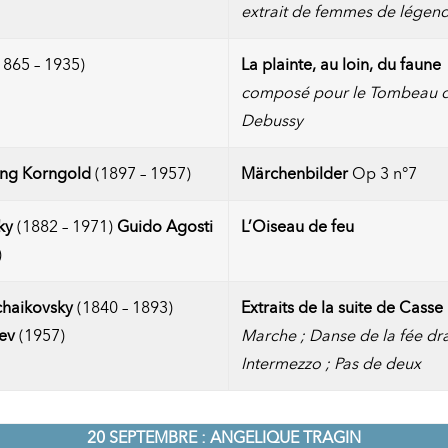
extrait de femmes de légen
1865 – 1935)
La plainte, au loin, du faune
composé pour le Tombeau 
Debussy
ang Korngold
(1897 – 1957)
Märchenbilder
Op 3 n°7
ky
(1882 – 1971)
Guido Agosti
L’Oiseau de feu
)
Tchaikovsky
(1840 – 1893)
Extraits de la suite de Casse
nev
(1957)
Marche ; Danse de la fée dr
Intermezzo ; Pas de deux
20 SEPTEMBRE : ANGELIQUE TRAGIN