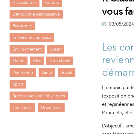
Associations
Culture
A
vous fa
M
Démocratie participative
03/05/2024
A
I
Economie
R
I
Enfance et Jeunesse
Les co
E
Environnement
Loisir
revienn
Mairie
Mer
Non classé
démarr
Patrimoine
Santé
Social
Sport
La municipalité
(exposition ph
Sport et activités physiques
et réginéennes
Transports
Urbanisme
Pour cela, ell
L’objectif : a