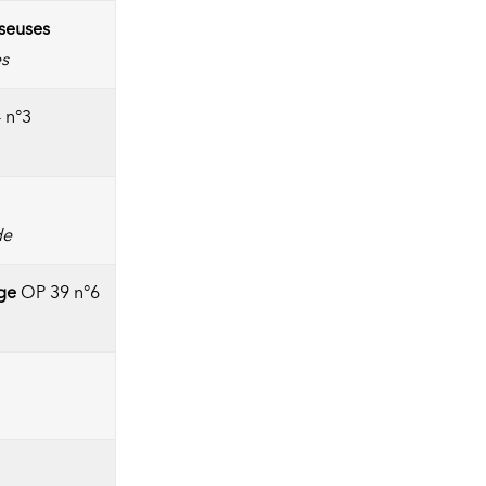
nseuses
es
4 n°3
de
ge
OP 39 n°6