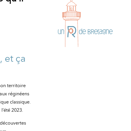
 et ça
on territoire
 aux réginéens
ique classique.
l’été 2023.
s découvertes