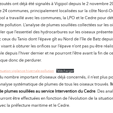
outés ont déjà été signalés à Vigipol depuis le 2 novembre 20
l de 24 communes, principalement localisées sur la côte Nord-O
pol a travaillé avec les communes, la LPO et le Cedre pour dé
tte pollution. L’analyse de plumes souillées collectées sur les 
ler que l’essentiel des hydrocarbures sur les oiseaux présente
c ceux du Tanio dont l’épave gît au Nord de l’île de Batz depu
visant à obturer les orifices sur l’épave n’ont pas pu être réali
e depuis l’hiver dernier et ne pourront l’être avant la fin de ce
que donc de perdurer.
tuation-vigilance-hivernale-pollution
Télécharger
 nombre important d’oiseaux déjà concernés, il n’est plus po
analyse systématique de plumes de tous les oiseaux trouvés.
M
 de plumes souillées au service Intervention du Cedre
. Des ana
rront être effectuées en fonction de l’évolution de la situatio
vec la préfecture maritime et le Cedre.