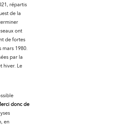
21, répartis
uest de la
terminer
oiseaux ont
nt de fortes
is mars 1980.
sées par la
t hiver. Le
ssible
erci donc de
lyses
n, en