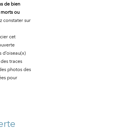
s de bien
 morts ou
 constater sur
:
cier cet
couverte
s d’oiseau(x)
n des traces
 des photos des
lées pour
erte