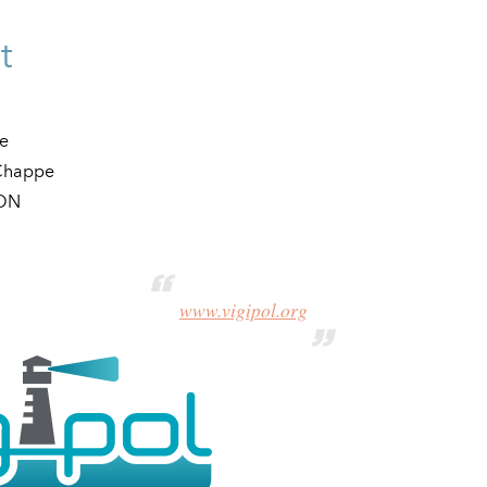
t
e
 Chappe
ION
www.vigipol.org