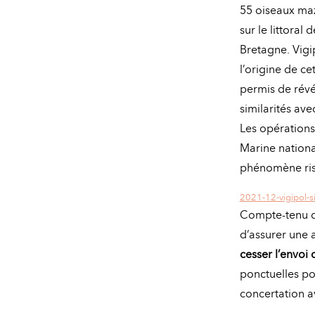
55 oiseaux maz
sur le littora
Bretagne. Vigi
l’origine de ce
permis de révé
similarités ave
Les opérations 
Marine national
phénomène ris
2021-12-vigipol-si
Compte-tenu du
d’assurer une 
cesser l’envoi
ponctuelles pou
concertation a