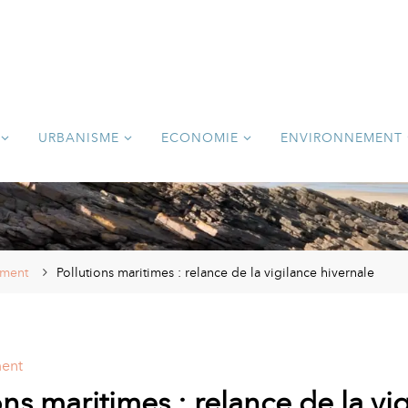
URBANISME
ECONOMIE
ENVIRONNEMENT
ement
Pollutions maritimes : relance de la vigilance hivernale
ent
ons maritimes : relance de la vi