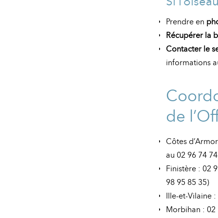
Si l’oisea
Prendre en
pho
Récupérer la 
Contacter le s
informations a
Coordo
de l’Of
Côtes d’Armor 
au 02 96 74 74
Finistère : 02
98 95 85 35)
Ille-et-Vilaine
Morbihan : 02 