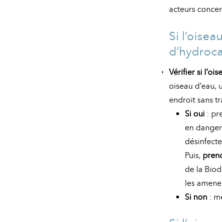
acteurs concer
Si l’oise
d’hydroc
Vérifier si l’o
oiseau d’eau, 
endroit sans t
Si oui
: pr
en danger 
désinfecte
Puis,
prend
de la Biod
les amener
Si non
: me