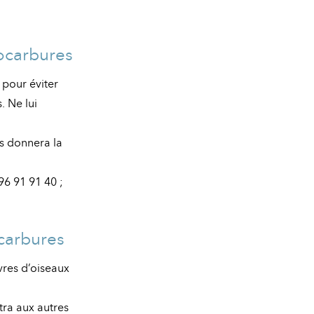
rocarbures
 pour éviter
. Ne lui
us donnera la
96 91 91 40 ;
ocarbures
vres d’oiseaux
tra aux autres