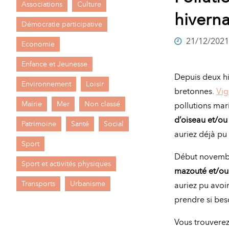
Associations
Culture
A
hiverna
M
Démocratie participative
21/12/2021
A
I
Economie
R
I
Enfance et Jeunesse
Depuis deux hi
E
Environnement
Loisir
bretonnes.
Vig
Mairie
Mer
Non classé
pollutions mar
d’oiseau et/ou
Patrimoine
Santé
Social
auriez déjà pu
Sport
Début novemb
Sport et activités physiques
mazouté et/ou 
Transports
Urbanisme
auriez pu avoir
prendre si bes
Vous trouverez