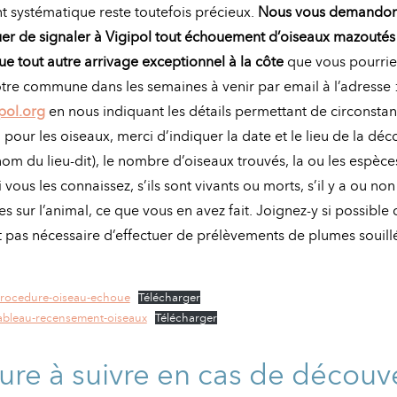
 systématique reste toutefois précieux.
Nous vous demandon
uer de signaler à Vigipol tout échouement d’oiseaux
mazoutés
que tout autre arrivage exceptionnel à la côte
que vous pourriez
votre commune dans les semaines à venir par email à l’adresse 
pol.org
en nous indiquant les détails permettant de circonstan
, pour les oiseaux, merci d’indiquer la date et le lieu de la dé
m du lieu-dit), le nombre d’oiseaux trouvés, la ou les espèce
 vous les connaissez, s’ils sont vivants ou morts, s’il y a ou no
s sur l’animal, ce que vous en avez fait. Joignez-y si possible
est pas nécessaire d’effectuer de prélèvements de plumes souil
procedure-oiseau-echoue
Télécharger
tableau-recensement-oiseaux
Télécharger
ure à suivre en cas de découv