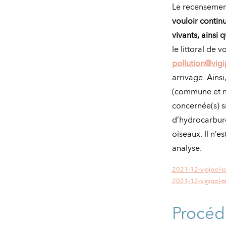
Le recensement
vouloir contin
vivants, ainsi 
le littoral de 
pollution@vigi
arrivage. Ainsi
(commune et no
concernée(s) si
d’hydrocarbure
oiseaux. Il n’
analyse.
2021-12-vigipol-
2021-12-vigipol-
Procéd