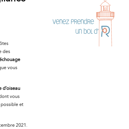
ôtes
e des
t échouage
ue vous
e d’oiseau
dont vous
 possible et
écembre 2021.