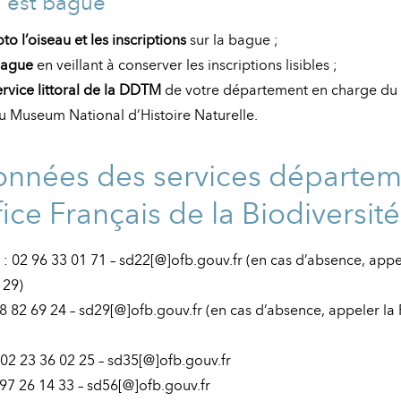
u est bagué
to l’oiseau et les inscriptions
sur la bague ;
bague
en veillant à conserver les inscriptions lisibles ;
ervice littoral de la DDTM
de votre département en charge du t
u Museum National d’Histoire Naturelle.
nnées des services départe
fice Français de la Biodiversit
: 02 96 33 01 71 – sd22[@]ofb.gouv.fr (en cas d’absence, app
 29)
 98 82 69 24 – sd29[@]ofb.gouv.fr (en cas d’absence, appeler l
 : 02 23 36 02 25 – sd35[@]ofb.gouv.fr
97 26 14 33 – sd56[@]ofb.gouv.fr