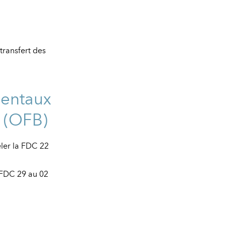
ransfert des
mentaux
é (OFB)
eler la FDC 22
a FDC 29 au 02