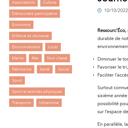
Associations
Culture
A
10/10/2022
M
Démocratie participative
A
I
Economie
Ressourc’Éco,
R
I
Enfance et Jeunesse
durable de not
E
environnemental
Environnement
Loisir
Mairie
Mer
Non classé
Diminuer le to
Favoriser le tr
Patrimoine
Santé
Social
Faciliter l’ac
Sport
Surtout connue
Sport et activités physiques
sixième année 
Transports
Urbanisme
possibilité pou
sur l’espace de
En parallèle, l