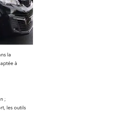
ns la
daptée à
n ;
, les outils