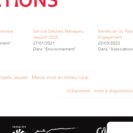
phémère
Service Déchets Ménagers,
Bénéficier du Pass
rapport 2020
Engagement
ement"
27/01/2021
22/03/2023
Dans "Environnement"
Dans "Association
ojets Jeunes : Mieux vivre en milieu rural
Urbanisme : mise à disposition