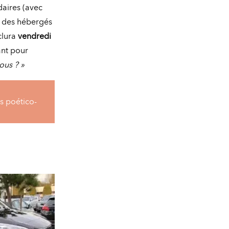
daires (avec
, des hébergés
clura
vendredi
ant pour
ous ? »
es poético-