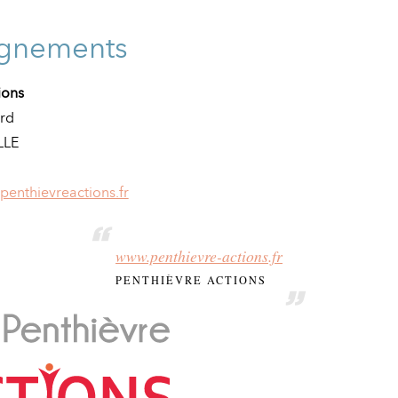
ignements
ions
ard
LLE
enthievreactions.fr
www.penthievre-actions.fr
PENTHIÈVRE ACTIONS