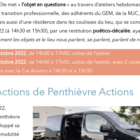
Elle met «
l’objet en questions
» au travers d’ateliers hebdoma
n transition professionnelle, des adhérents du GEM, de la MJC
is aussi d’une résidence dans les coulisses du lieu, qui se con
2 (à 14h30 et 15h30), par une restitution
poético-décalée
, ay
ent les objets et le lieu nous parlent, se parlent, parlent de n
ctobre 2022
, de 14h00 à 17h00, visites de l’atelier.
ctobre 2022
, de 14h00 à 17h00, visites de l’atelier, avec 2 visit
en avec la Cie Anomo à 14h30 et à 15h30.
ctions de Penthièvre Actions
22,
enthièvre
eloppé sa
mobilité