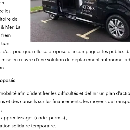
en
c les
itoire de
 & Mer. La
 frein
rtion
e c’est pourquoi elle se propose d’accompagner les publics da
la mise en œuvre d’une solution de déplacement autonome, a
on.
roposés
bilité afin d’identifier les difficultés et définir un plan d’actio
s et des conseils sur les financements, les moyens de transport
;
 apprentissages (code, permis) ;
ation solidaire temporaire.