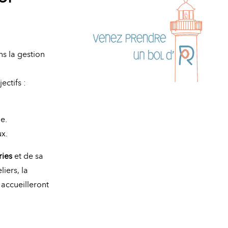
ns la gestion
ectifs :
e.
ux.
ries
et de sa
iers, la
 accueilleront