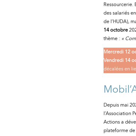
Ressourcerie. 
des salariés e
de l’HUDA), ma
14 octobre
202
thème :
« Comm
Mercredi 12 o
Vendredi 14 o
décalées en li
Mobil’A
Depuis mai 20
l’Association P
Actions a dév
plateforme de 