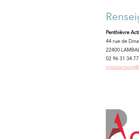
Rense
Penthièvre Act
44 rue de Din
22400 LAMBA
02 96 31 34 77
mobilactions@p