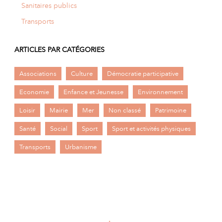
Sanitaires publics
Transports
ARTICLES PAR CATÉGORIES
Associations
Culture
Démocratie participative
Economie
Enfance et Jeunesse
Environnement
Loisir
Mairie
Mer
Non classé
Patrimoine
Santé
Social
Sport
Sport et activités physiques
Transports
Urbanisme