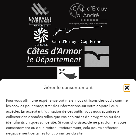
Gérer le consentement
Pour vous offrir une expérience optimale, nous utilisons des outils comme
les cookies pour enregistrer des informations sur votre appareil ou y
accéder. En acceptant l'utilisation de ces outils, vous nous autorisez à
collecter des données telles que vos habitudes de navigation ou des
identifiants uniques sur ce site. Si vous choisissez de ne pas donner votre
ACCESSIBILITÉ
|
AGENDA
|
ASSOCIATIONS
|
consentement ou de le retirer ultérieurement, cela pourrait affecter
CONTACTS
|
PUBLICATIONS
|
ESPACE PRESSE
|
négativement certaines fonctionnalités du site.