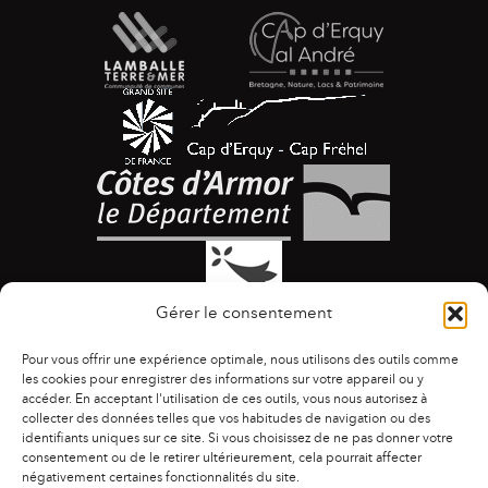
Gérer le consentement
Pour vous offrir une expérience optimale, nous utilisons des outils comme
les cookies pour enregistrer des informations sur votre appareil ou y
accéder. En acceptant l'utilisation de ces outils, vous nous autorisez à
collecter des données telles que vos habitudes de navigation ou des
identifiants uniques sur ce site. Si vous choisissez de ne pas donner votre
ACCESSIBILITÉ
|
AGENDA
|
ASSOCIATIONS
|
consentement ou de le retirer ultérieurement, cela pourrait affecter
CONTACTS
|
PUBLICATIONS
|
ESPACE PRESSE
|
négativement certaines fonctionnalités du site.