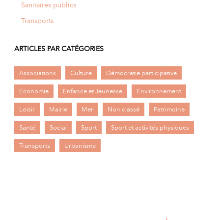
Sanitaires publics
Transports
ARTICLES PAR CATÉGORIES
Associations
Culture
Démocratie participative
Economie
Enfance et Jeunesse
Environnement
Loisir
Mairie
Mer
Non classé
Patrimoine
Santé
Social
Sport
Sport et activités physiques
Transports
Urbanisme