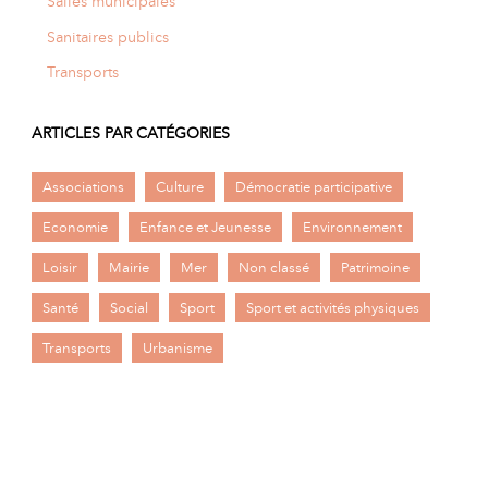
Salles municipales
Sanitaires publics
Transports
ARTICLES PAR CATÉGORIES
Associations
Culture
Démocratie participative
Economie
Enfance et Jeunesse
Environnement
Loisir
Mairie
Mer
Non classé
Patrimoine
Santé
Social
Sport
Sport et activités physiques
Transports
Urbanisme