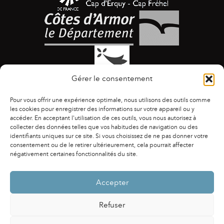
Gérer le consentement
Pour vous offrir une expérience optimale, nous utilisons des outils comme
les cookies pour enregistrer des informations sur votre appareil ou y
accéder. En acceptant l'utilisation de ces outils, vous nous autorisez à
collecter des données telles que vos habitudes de navigation ou des
identifiants uniques sur ce site. Si vous choisissez de ne pas donner votre
ACCESSIBILITÉ
|
AGENDA
|
ASSOCIATIONS
|
consentement ou de le retirer ultérieurement, cela pourrait affecter
CONTACTS
|
PUBLICATIONS
|
ESPACE PRESSE
|
négativement certaines fonctionnalités du site.
MENTIONS LÉGALES
|
POLITIQUE DE CONFIDENTIALITÉ
Accepter
Refuser