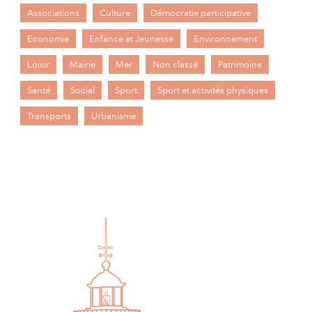
Associations
Culture
Démocratie participative
Economie
Enfance et Jeunesse
Environnement
Loisir
Mairie
Mer
Non classé
Patrimoine
Santé
Social
Sport
Sport et activités physiques
Transports
Urbanisme