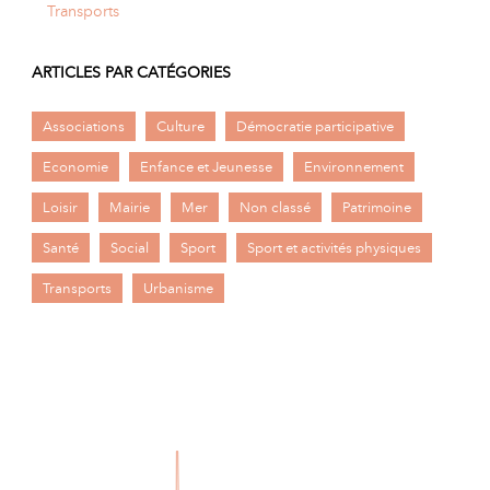
Transports
ARTICLES PAR CATÉGORIES
Associations
Culture
Démocratie participative
Economie
Enfance et Jeunesse
Environnement
Loisir
Mairie
Mer
Non classé
Patrimoine
Santé
Social
Sport
Sport et activités physiques
Transports
Urbanisme