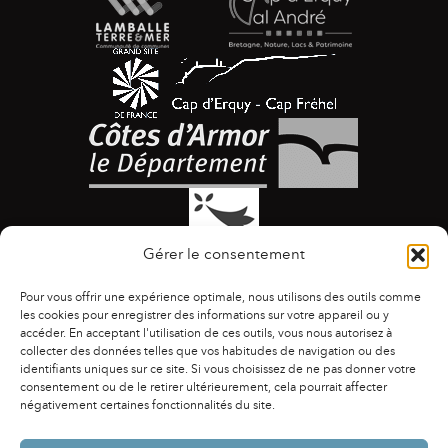
Gérer le consentement
Pour vous offrir une expérience optimale, nous utilisons des outils comme
les cookies pour enregistrer des informations sur votre appareil ou y
accéder. En acceptant l'utilisation de ces outils, vous nous autorisez à
collecter des données telles que vos habitudes de navigation ou des
identifiants uniques sur ce site. Si vous choisissez de ne pas donner votre
ACCESSIBILITÉ
|
AGENDA
|
ASSOCIATIONS
|
consentement ou de le retirer ultérieurement, cela pourrait affecter
CONTACTS
|
PUBLICATIONS
|
ESPACE PRESSE
|
négativement certaines fonctionnalités du site.
MENTIONS LÉGALES
|
POLITIQUE DE CONFIDENTIALITÉ