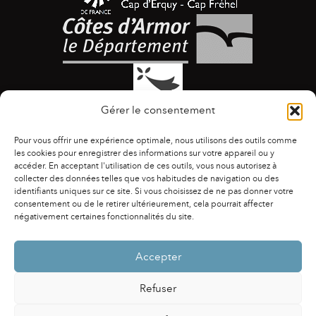
Gérer le consentement
Pour vous offrir une expérience optimale, nous utilisons des outils comme
les cookies pour enregistrer des informations sur votre appareil ou y
accéder. En acceptant l'utilisation de ces outils, vous nous autorisez à
collecter des données telles que vos habitudes de navigation ou des
identifiants uniques sur ce site. Si vous choisissez de ne pas donner votre
ACCESSIBILITÉ
|
AGENDA
|
ASSOCIATIONS
|
consentement ou de le retirer ultérieurement, cela pourrait affecter
CONTACTS
|
PUBLICATIONS
|
ESPACE PRESSE
|
négativement certaines fonctionnalités du site.
MENTIONS LÉGALES
|
POLITIQUE DE CONFIDENTIALITÉ
Accepter
Refuser