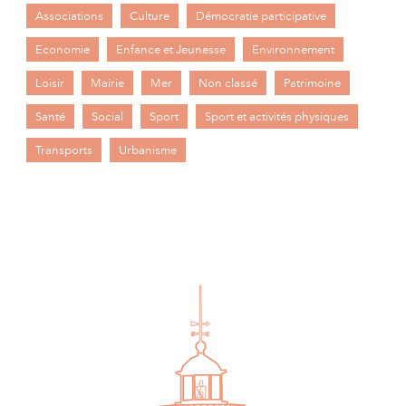
Associations
Culture
Démocratie participative
Economie
Enfance et Jeunesse
Environnement
Loisir
Mairie
Mer
Non classé
Patrimoine
Santé
Social
Sport
Sport et activités physiques
Transports
Urbanisme