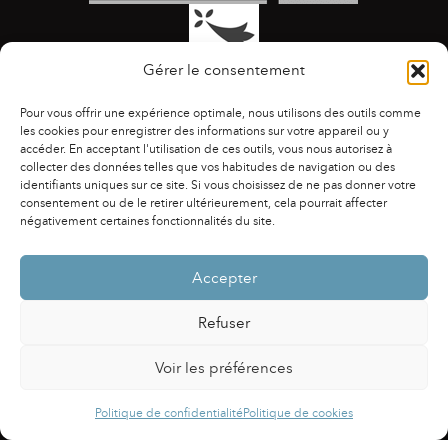
Gérer le consentement
Pour vous offrir une expérience optimale, nous utilisons des outils comme
les cookies pour enregistrer des informations sur votre appareil ou y
accéder. En acceptant l'utilisation de ces outils, vous nous autorisez à
collecter des données telles que vos habitudes de navigation ou des
identifiants uniques sur ce site. Si vous choisissez de ne pas donner votre
ACCESSIBILITÉ
|
AGENDA
|
ASSOCIATIONS
|
consentement ou de le retirer ultérieurement, cela pourrait affecter
CONTACTS
|
PUBLICATIONS
|
ESPACE PRESSE
|
négativement certaines fonctionnalités du site.
MENTIONS LÉGALES
|
POLITIQUE DE CONFIDENTIALITÉ
Accepter
Refuser
Voir les préférences
Powered by
Fluida
&
WordPress.
Politique de confidentialité
Politique de cookies