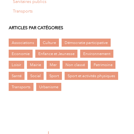
Sanitaires publics
Transports
ARTICLES PAR CATÉGORIES
Associations
Culture
Démocratie participative
Economie
Enfance et Jeunesse
Environnement
Loisir
Mairie
Mer
Non classé
Patrimoine
Santé
Social
Sport
Sport et activités physiques
Transports
Urbanisme