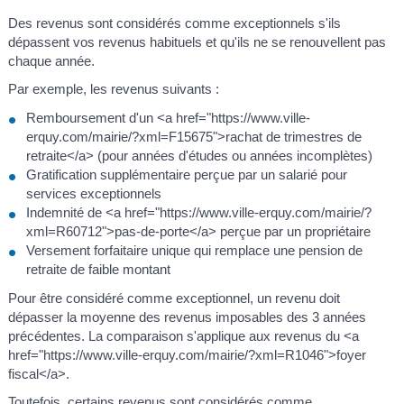
Des revenus sont considérés comme exceptionnels s'ils
dépassent vos revenus habituels et qu'ils ne se renouvellent pas
chaque année.
Par exemple, les revenus suivants :
Remboursement d'un <a href="https://www.ville-
erquy.com/mairie/?xml=F15675">rachat de trimestres de
retraite</a> (pour années d'études ou années incomplètes)
Gratification supplémentaire perçue par un salarié pour
services exceptionnels
Indemnité de <a href="https://www.ville-erquy.com/mairie/?
xml=R60712">pas-de-porte</a> perçue par un propriétaire
Versement forfaitaire unique qui remplace une pension de
retraite de faible montant
Pour être considéré comme exceptionnel, un revenu doit
dépasser la moyenne des revenus imposables des 3 années
précédentes. La comparaison s'applique aux revenus du <a
href="https://www.ville-erquy.com/mairie/?xml=R1046">foyer
fiscal</a>.
Toutefois, certains revenus sont considérés comme