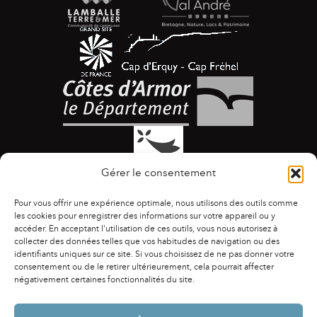
Gérer le consentement
Pour vous offrir une expérience optimale, nous utilisons des outils comme
les cookies pour enregistrer des informations sur votre appareil ou y
accéder. En acceptant l'utilisation de ces outils, vous nous autorisez à
collecter des données telles que vos habitudes de navigation ou des
identifiants uniques sur ce site. Si vous choisissez de ne pas donner votre
ACCESSIBILITÉ
|
AGENDA
|
ASSOCIATIONS
|
consentement ou de le retirer ultérieurement, cela pourrait affecter
CONTACTS
|
PUBLICATIONS
|
ESPACE PRESSE
|
négativement certaines fonctionnalités du site.
MENTIONS LÉGALES
|
POLITIQUE DE CONFIDENTIALITÉ