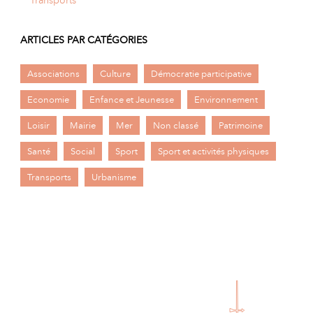
ARTICLES PAR CATÉGORIES
Associations
Culture
Démocratie participative
Economie
Enfance et Jeunesse
Environnement
Loisir
Mairie
Mer
Non classé
Patrimoine
Santé
Social
Sport
Sport et activités physiques
Transports
Urbanisme