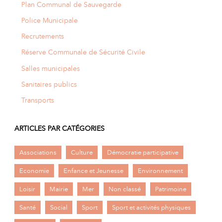
Plan Communal de Sauvegarde
Police Municipale
Recrutements
Réserve Communale de Sécurité Civile
Salles municipales
Sanitaires publics
Transports
ARTICLES PAR CATÉGORIES
Associations
Culture
Démocratie participative
Economie
Enfance et Jeunesse
Environnement
Loisir
Mairie
Mer
Non classé
Patrimoine
Santé
Social
Sport
Sport et activités physiques