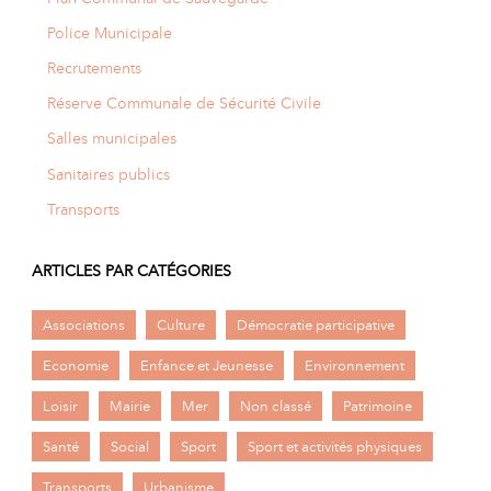
Police Municipale
Recrutements
Réserve Communale de Sécurité Civile
Salles municipales
Sanitaires publics
Transports
ARTICLES PAR CATÉGORIES
Associations
Culture
Démocratie participative
Economie
Enfance et Jeunesse
Environnement
Loisir
Mairie
Mer
Non classé
Patrimoine
Santé
Social
Sport
Sport et activités physiques
Transports
Urbanisme