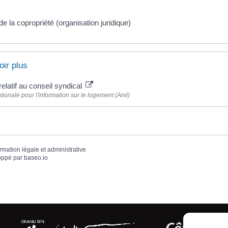
e la copropriété (organisation juridique)
oir plus
elatif au conseil syndical
ionale pour l'information sur le logement (Anil)
ormation légale et administrative
oppé par
baseo.io