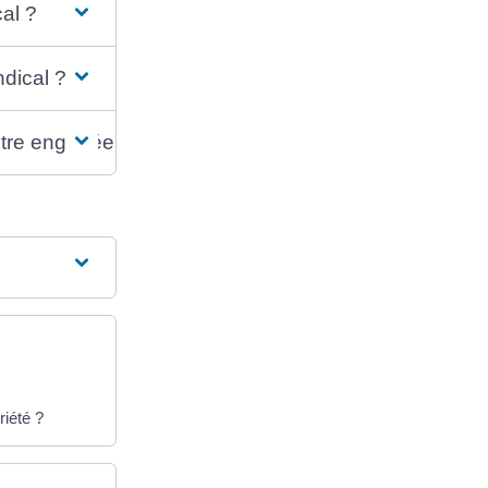
al ?
dical ?
être engagée ?
iété ?