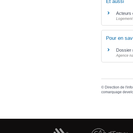
Et aussi
Acteurs d
Logement
Pour en sav
Dossier r
Agence nat
©
Direction de l'inf
comarquage devel