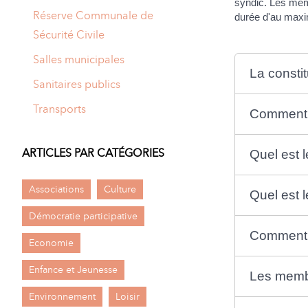
syndic. Les mem
Réserve Communale de
durée d'au maxi
Sécurité Civile
Salles municipales
La constit
Sanitaires publics
Transports
Comment e
ARTICLES PAR CATÉGORIES
Quel est l
Associations
Culture
Quel est l
Démocratie participative
Comment f
Economie
Enfance et Jeunesse
Les membr
Environnement
Loisir