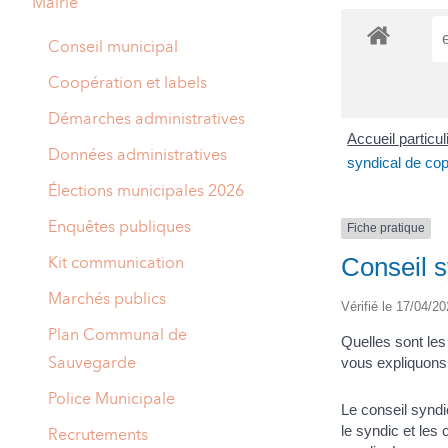
Mairie
A
M
Conseil municipal
A
I
Coopération et labels
R
I
Démarches administratives
Accueil particu
E
Données administratives
syndical de cop
Élections municipales 2026
Enquêtes publiques
Fiche pratique
Conseil s
Kit communication
Marchés publics
Vérifié le 17/04/20
Plan Communal de
Quelles sont le
Sauvegarde
vous expliquons 
Police Municipale
Le conseil syndi
le syndic et les
Recrutements