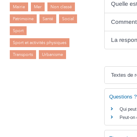
Quelle es
Mairie
Mer
Non classé
Patrimoine
Santé
Social
Comment e
Sport
La respon
Sport et activités physiques
Transports
Urbanisme
Textes de 
Questions ?
Qui peut
Peut-on 