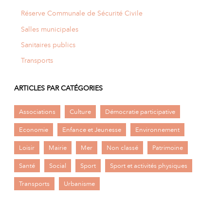
Réserve Communale de Sécurité Civile
Salles municipales
Sanitaires publics
Transports
ARTICLES PAR CATÉGORIES
Associations
Culture
Démocratie participative
Economie
Enfance et Jeunesse
Environnement
Loisir
Mairie
Mer
Non classé
Patrimoine
Santé
Social
Sport
Sport et activités physiques
Transports
Urbanisme