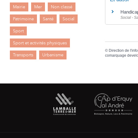
Mairie
Mer
Non classé
Handicap
Social - S
Patrimoine
Santé
Social
Sport
Sport et activités physiques
©
Direction de l'inf
Transports
Urbanisme
comarquage devel