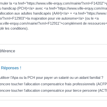
uler la <a href="https://www.ville-erquy.com/mairie/?xml=F14202">p
 handicap (PCH)</a> avec <a href="https://www.ville-erquy.com/mai
location aux adultes handicapés (AAH)</a> + <a href="https://www.v
e/?xml=F12903">la majoration pour vie autonome</a> (ou le <a
ww.ville-erquy.com/mairie/?xml=F12911">complément de ressources<
ir les conditions).
référence
 Réponses !
tiliser l'Apa ou la PCH pour payer un salarié ou un aidant familial ?
encore toucher l'allocation compensatrice frais professionnels (ACFP
encore toucher l'allocation compensatrice pour tierce personne (ACT