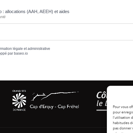
 : allocations (AAH, AEEH) et aides
anté
ormation légale et administrative
oppé par
baseo.io
Pour vous of
pour enregis
l'utilisation
habitudes de
pas donner v