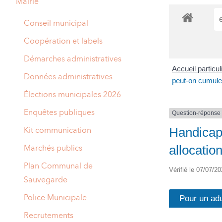
Mairie
A
M
Conseil municipal
A
I
Coopération et labels
R
I
Démarches administratives
Accueil particu
E
Données administratives
peut-on cumule
Élections municipales 2026
Enquêtes publiques
Question-réponse
Handicap
Kit communication
allocatio
Marchés publics
Plan Communal de
Vérifié le 07/07/20
Sauvegarde
Police Municipale
Pour un adu
Recrutements