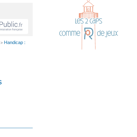
Handicap :
>
s