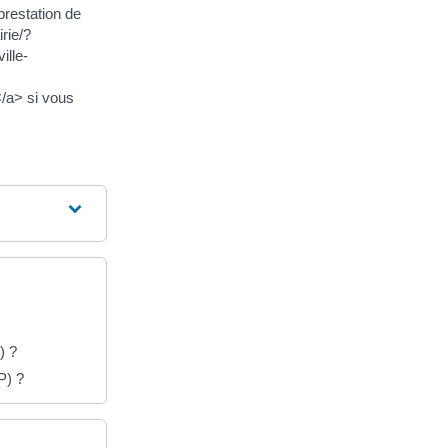
restation de
rie/?
ille-
/a> si vous
) ?
P) ?