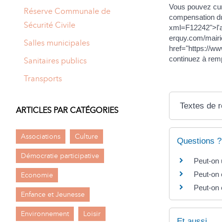
Vous pouvez cum
Réserve Communale de
compensation du
Sécurité Civile
xml=F12242">l'al
erquy.com/mairi
Salles municipales
href="https://w
continuez à rempl
Sanitaires publics
Transports
Textes de 
ARTICLES PAR CATÉGORIES
Associations
Culture
Questions ?
Démocratie participative
Peut-on u
Peut-on 
Economie
Peut-on 
Enfance et Jeunesse
Environnement
Loisir
Et aussi