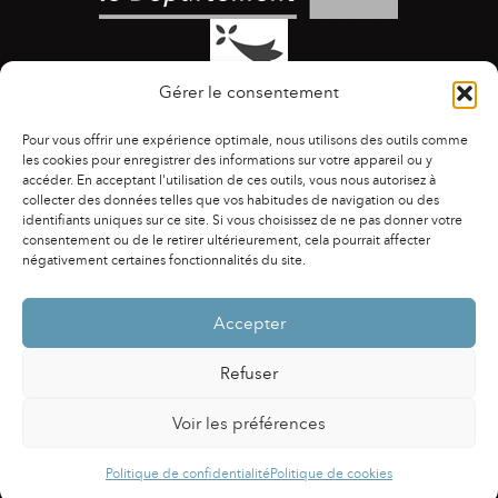
Gérer le consentement
Pour vous offrir une expérience optimale, nous utilisons des outils comme
les cookies pour enregistrer des informations sur votre appareil ou y
accéder. En acceptant l'utilisation de ces outils, vous nous autorisez à
collecter des données telles que vos habitudes de navigation ou des
identifiants uniques sur ce site. Si vous choisissez de ne pas donner votre
ACCESSIBILITÉ
|
AGENDA
|
ASSOCIATIONS
|
consentement ou de le retirer ultérieurement, cela pourrait affecter
CONTACTS
|
PUBLICATIONS
|
ESPACE PRESSE
|
négativement certaines fonctionnalités du site.
MENTIONS LÉGALES
|
POLITIQUE DE CONFIDENTIALITÉ
Accepter
Refuser
Voir les préférences
Powered by
Fluida
&
WordPress.
Politique de confidentialité
Politique de cookies