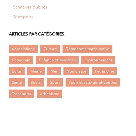
Sanitaires publics
Transports
ARTICLES PAR CATÉGORIES
Associations
Culture
Démocratie participative
Economie
Enfance et Jeunesse
Environnement
Loisir
Mairie
Mer
Non classé
Patrimoine
Santé
Social
Sport
Sport et activités physiques
Transports
Urbanisme