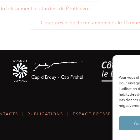
du lotissement les Jardins du Penthièvre
Coupures d’électricité annoncées le 15 mar
Pour vous of
pour enregis
l'utilisation
habitudes de
pas donner v
négativement
NTACTS
|
PUBLICATIONS
|
ESPACE PRESSE
|
MENTIO
Ac