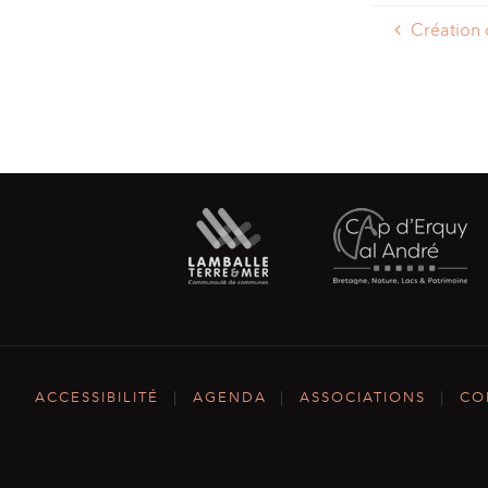
Création 
ACCESSIBILITÉ
|
AGENDA
|
ASSOCIATIONS
|
CO