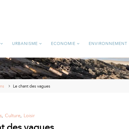
URBANISME
ECONOMIE
ENVIRONNEMENT
ons
Le chant des vagues
s
,
Culture
,
Loisir
nt des vagues