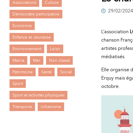
Associations
Culture
A
29/02/2024
M
Démocratie participative
A
I
Economie
L’association
L
R
I
Enfance et Jeunesse
chanson França
E
artistes profe
Environnement
Loisir
médiatisés.
Mairie
Mer
Non classé
Elle organise
Patrimoine
Santé
Social
Erquy mais ég
Sport
octobre.
Sport et activités physiques
Transports
Urbanisme