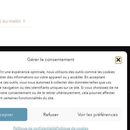
s au matin
Gérer le consentement
frir une expérience optimale, nous utilisons des outils comme les cookies
trer des informations sur votre appareil ou y accéder. En acceptant
 de ces outils, vous nous autorisez à collecter des données telles que vos
 navigation ou des identifiants uniques sur ce site. Si vous choisissez de ne
otre consentement ou de le retirer ultérieurement, cela pourrait affecter
 certaines fonctionnalités du site.
NS LÉGALES
|
POLITIQUE DE CONFIDENTIALITÉ
cepter
Refuser
Voir les préférences
Powered by
Fluida
&
WordPress.
Politique de confidentialité
Politique de cookies