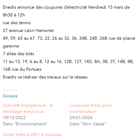
A
I
Enedis annonce des coupures d’électricité Vendredi 15 mars de
R
I
E
8h30 à 12h
rue des tennis
27 avenue Léon Hamonet
49, 59, 65 au 67, 73, 22, 26 au 32, 36, 34B, 24B, 26B rue de plaine
garenne
7 allée des blés
11 au 13, 19, 6 au 8, 12 au 16, 12B, 12T, 14D, 8A, 3B, 3T, 14B, 8B,
16B rue du Portuais
Enedis va réaliser des travaux sur le réseau.
Similaire
Sobriété énergétique : le
Coupures d’eau pour
délestage électrique
journalisation
19/12/2022
29/01/2024
Dans "Environnement"
Dans "Non classé"
Soyez prêts à offrir à nouveau