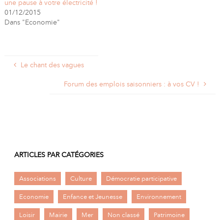
une pause à votre électricité !
01/12/2015
Dans "Economie"
Le chant des vagues
Forum des emplois saisonniers : à vos CV !
ARTICLES PAR CATÉGORIES
Associations
Culture
Démocratie participative
Economie
Enfance et Jeunesse
Environnement
Loisir
Mairie
Mer
Non classé
Patrimoine