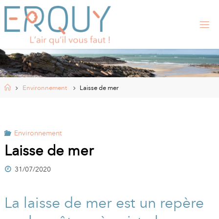
Skip
to
content
E
R
Q
U
Y
,
S
I
Home
Environnement
Laisse de mer
T
E
O
F
F
I
Environnement
C
I
Laisse de mer
E
L
31/07/2020
D
E
L
A
La laisse de mer est un repère
M