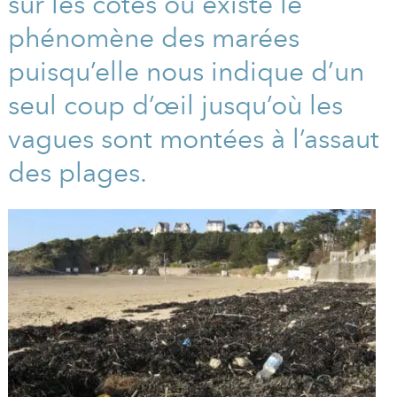
sur les côtes où existe le
A
I
R
I
E
phénomène des marées
puisqu’elle nous indique d’un
seul coup d’œil jusqu’où les
vagues sont montées à l’assaut
des plages.