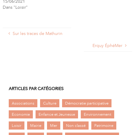
15/06/2021
Dans "Loisir"
Sur les traces de Mathurin
Erquy ÉphéMer
ARTICLES PAR CATÉGORIES
Associations
Culture
Démocratie participative
Economie
Enfance et Jeunesse
Environnement
Loisir
Mairie
Mer
Non classé
Patrimoine