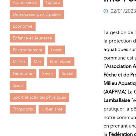
Associations
Culture
A
02/01/2023
M
Démocratie participative
A
I
Economie
La gestion de 
R
I
Enfance et Jeunesse
la protection 
E
aquatiques sur
Environnement
Loisir
commune est a
Mairie
Mer
Non classé
l’
Association 
Patrimoine
Santé
Social
Pêche et de Pr
Milieu Aquati
Sport
(AAPPMA) La 
Sport et activités physiques
Lamballaise
. 
pratiquer la p
Transports
Urbanisme
notre commune
en prenant une
la
Fédération 