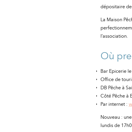
dépositaire de
La Maison Pêch
perfectionneme
l’association.
Où pre
Bar Epicerie le
Office de tour
DB Pêche à Sai
Côté Pêche à E
Par internet :
w
Nouveau : une 
lundis de 17h0