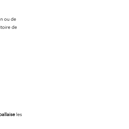
on ou de
itoire de
allaise
les