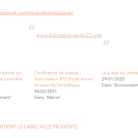
acebook.com/lagaulelamballaise/
www.federation-peche22.com
la pêche sur
Conférence de presse –
La plage du centr
de première
Autorisation RTE Projet éolien
29/01/2025
en baie de Saint-Brieuc
Dans "Environnem
04/02/2021
ement"
Dans "Mairie"
TIENT LE LABEL VILLE PRUDENTE