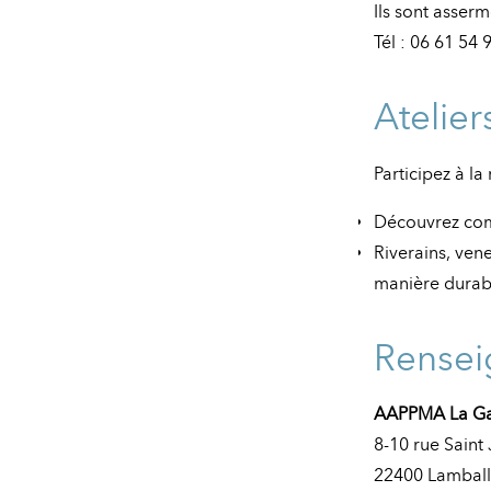
Ils sont asserm
Tél : 06 61 54 
Atelier
Participez à la
Découvrez comm
Riverains, ven
manière durab
Rense
AAPPMA La Ga
8-10 rue Saint
22400 Lambal