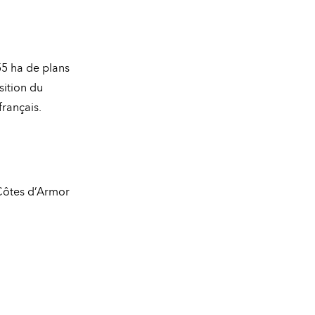
55 ha de plans
sition du
rançais.
 Côtes d’Armor