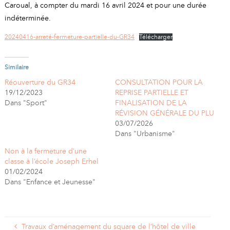
A
I
Caroual, à compter du mardi 16 avril 2024 et pour une durée
R
I
E
indéterminée.
20240416-arreté-fermeture-partielle-du-GR34
Télécharger
Similaire
Réouverture du GR34
CONSULTATION POUR LA
19/12/2023
REPRISE PARTIELLE ET
Dans "Sport"
FINALISATION DE LA
RÉVISION GÉNÉRALE DU PLU
03/07/2026
Dans "Urbanisme"
Non à la fermeture d’une
classe à l’école Joseph Erhel
01/02/2024
Dans "Enfance et Jeunesse"
Travaux d’aménagement du square de l’hôtel de ville