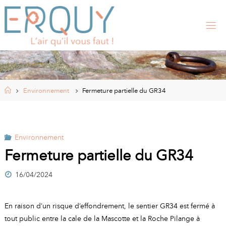
Skip
to
content
E
R
Q
U
Y
,
S
I
Home
Environnement
Fermeture partielle du GR34
T
E
O
F
F
I
Environnement
C
I
Fermeture partielle du GR34
E
L
16/04/2024
D
E
L
A
En raison d’un risque d’effondrement, le sentier GR34 est fermé à
M
tout public entre la cale de la Mascotte et la Roche Pilange à