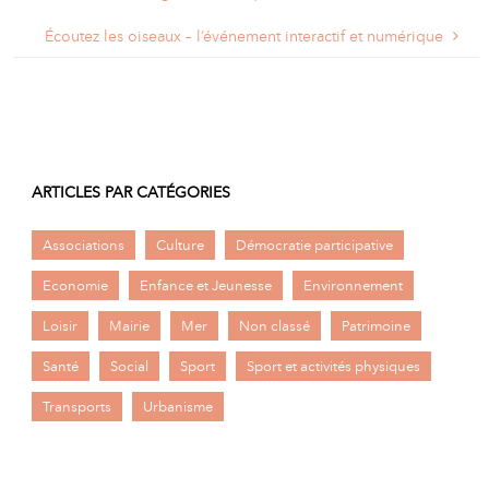
Écoutez les oiseaux – l’événement interactif et numérique
ARTICLES PAR CATÉGORIES
Associations
Culture
Démocratie participative
Economie
Enfance et Jeunesse
Environnement
Loisir
Mairie
Mer
Non classé
Patrimoine
Santé
Social
Sport
Sport et activités physiques
Transports
Urbanisme