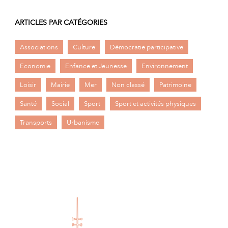
ARTICLES PAR CATÉGORIES
Associations
Culture
Démocratie participative
Economie
Enfance et Jeunesse
Environnement
Loisir
Mairie
Mer
Non classé
Patrimoine
Santé
Social
Sport
Sport et activités physiques
Transports
Urbanisme