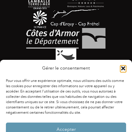
Gérer le consentement
Pour vous offrir une expérience optimale, nous utilisons des outils comme
les cookies pour enregistrer des informations sur votre appareil ou y
accéder. En acceptant l'utilisation de ces outils, vous nous autorisez à
collecter des données telles que vos habitudes de navigation ou des
identifiants uniques sur ce site. Si vous choisissez de ne pas donner votre
ACCESSIBILITÉ
|
AGENDA
|
ASSOCIATIONS
|
consentement ou de le retirer ultérieurement, cela pourrait affecter
CONTACTS
|
PUBLICATIONS
|
ESPACE PRESSE
|
négativement certaines fonctionnalités du site.
MENTIONS LÉGALES
|
POLITIQUE DE CONFIDENTIALITÉ
Accepter