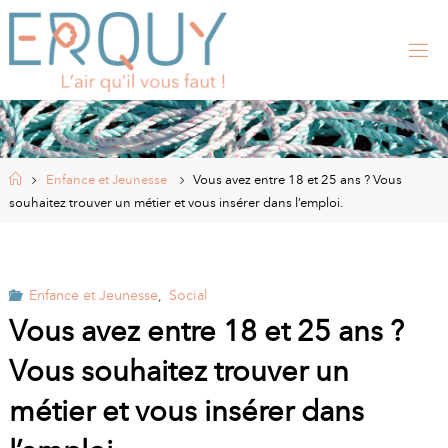
Skip
to
content
E
R
Q
U
Y
,
S
I
Home
Enfance et Jeunesse
Vous avez entre 18 et 25 ans ? Vous
T
E
souhaitez trouver un métier et vous insérer dans l’emploi.
O
F
F
I
C
I
Enfance et Jeunesse
,
Social
E
L
Vous avez entre 18 et 25 ans ?
D
E
Vous souhaitez trouver un
L
A
métier et vous insérer dans
M