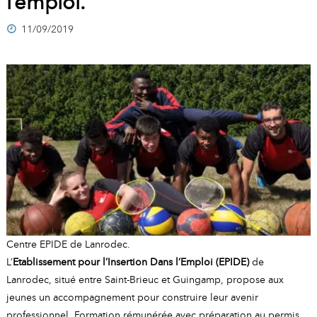
l’emploi.
A
I
R
I
E
11/09/2019
Centre EPIDE de Lanrodec.
L’
Etablissement pour l’Insertion Dans l’Emploi (EPIDE)
de
Lanrodec, situé entre Saint-Brieuc et Guingamp, propose aux
jeunes un accompagnement pour construire leur avenir
professionnel. Formation rémunérée avec préparation au permis