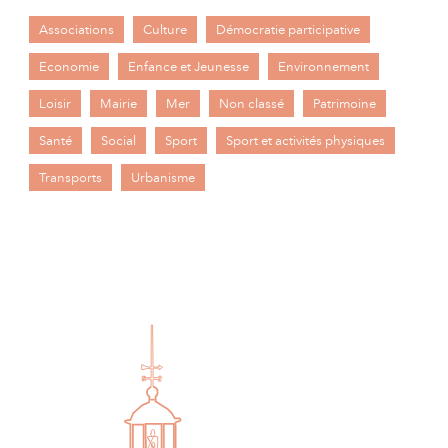
Associations
Culture
Démocratie participative
Economie
Enfance et Jeunesse
Environnement
Loisir
Mairie
Mer
Non classé
Patrimoine
Santé
Social
Sport
Sport et activités physiques
Transports
Urbanisme