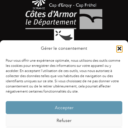
Gérer le consentement
Pour vous offrir une expérience optimale, nous utilisons des outils comme
les cookies pour enregistrer des informations sur votre appareil ou y
accéder. En acceptant l'utilisation de ces outils, vous nous autorisez à
collecter des données telles que vos habitudes de navigation ou des
identifiants uniques sur ce site. Si vous choisissez de ne pas donner votre
ACCESSIBILITÉ
|
AGENDA
|
ASSOCIATIONS
|
consentement ou de le retirer ultérieurement, cela pourrait affecter
CONTACTS
|
PUBLICATIONS
|
ESPACE PRESSE
|
négativement certaines fonctionnalités du site.
MENTIONS LÉGALES
|
POLITIQUE DE CONFIDENTIALITÉ
Accepter
Refuser