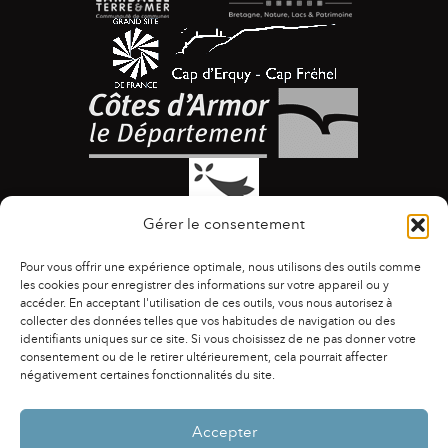
Gérer le consentement
Pour vous offrir une expérience optimale, nous utilisons des outils comme
les cookies pour enregistrer des informations sur votre appareil ou y
accéder. En acceptant l'utilisation de ces outils, vous nous autorisez à
collecter des données telles que vos habitudes de navigation ou des
identifiants uniques sur ce site. Si vous choisissez de ne pas donner votre
ACCESSIBILITÉ
|
AGENDA
|
ASSOCIATIONS
|
consentement ou de le retirer ultérieurement, cela pourrait affecter
CONTACTS
|
PUBLICATIONS
|
ESPACE PRESSE
|
négativement certaines fonctionnalités du site.
MENTIONS LÉGALES
|
POLITIQUE DE CONFIDENTIALITÉ
Accepter