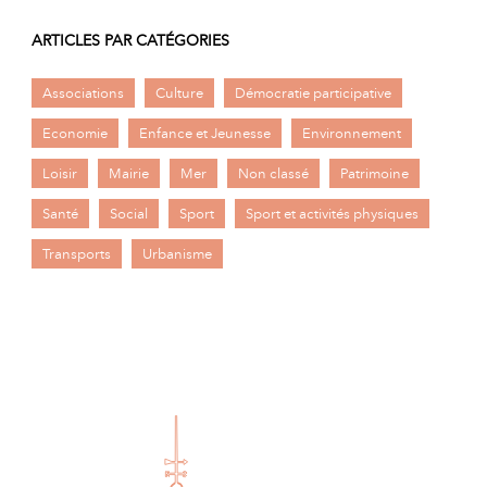
ARTICLES PAR CATÉGORIES
Associations
Culture
Démocratie participative
Economie
Enfance et Jeunesse
Environnement
Loisir
Mairie
Mer
Non classé
Patrimoine
Santé
Social
Sport
Sport et activités physiques
Transports
Urbanisme